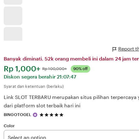
Report t
Banyak diminati. 52k orang membeli ini dalam 24 jam ter
Harga:
Rp 1,000+
Normal:
Rp 100,000+
90% off
Diskon segera berahir
21:07:47
Syarat dan ketentuan (berlaku)
Link SLOT TERBARU merupakan situs pilihan terpercaya y
dari platform slot terbaik hari ini
5
BINGOTOGEL
out
of
Color
5
stars