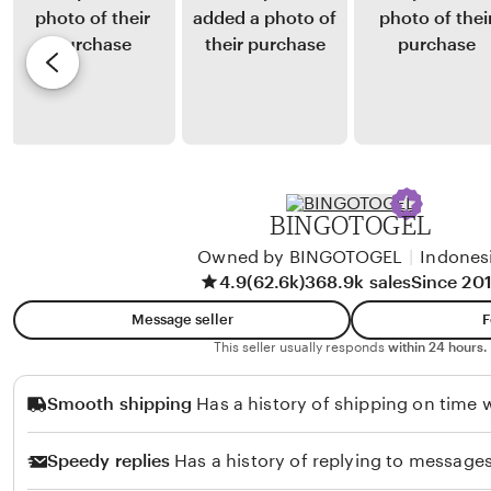
J
y
e
i
K
v
m
a
i
e
t
e
n
i
w
e
e
b
z
y
BINGOTOGEL
H
Owned by BINGOTOGEL
|
Indones
a
4.9
(62.6k)
368.9k sales
Since 20
n
n
Message seller
F
a
This seller usually responds
within 24 hours.
h
Smooth shipping
Has a history of shipping on time w
Speedy replies
Has a history of replying to messages