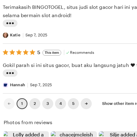
e
i
of
Terimakasih BINGOTOGEL, situs judi slot gacor hari ini 
5
w
n
stars
selama bermain slot android!
b
g
y
r
L
M
e
i
Katie
Sep 7, 2025
e
v
s
l
i
5
t
5
Recommends
This item
out
i
e
i
of
Gokil par
5
s
w
n
stars
s
b
g
L
a
y
r
i
Hannah
Sep 7, 2025
K
L
e
s
e
e
v
t
Previous
Next
2
3
4
5
Show other item
1
page
page
r
s
i
i
n
l
e
n
Photos from reviews
a
i
w
g
n
e
b
r