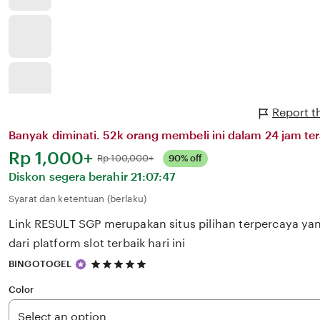
Report t
Banyak diminati. 52k orang membeli ini dalam 24 jam ter
Harga:
Rp 1,000+
Normal:
Rp 100,000+
90% off
Diskon segera berahir
21:07:47
Syarat dan ketentuan (berlaku)
Link RESULT SGP merupakan situs pilihan terpercaya yan
dari platform slot terbaik hari ini
5
BINGOTOGEL
out
of
Color
5
stars