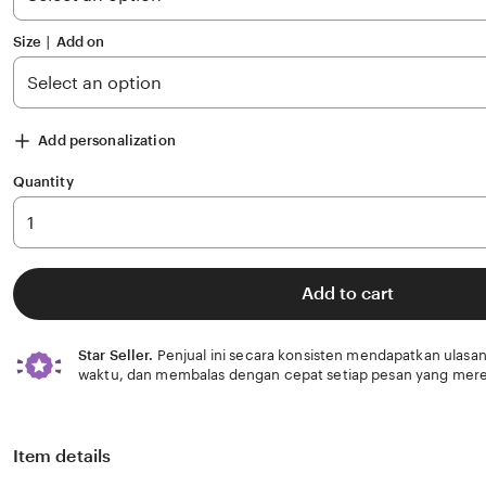
Size ∣ Add on
Add personalization
Quantity
Add to cart
Star Seller.
Penjual ini secara konsisten mendapatkan ulasan
waktu, dan membalas dengan cepat setiap pesan yang mere
Item details