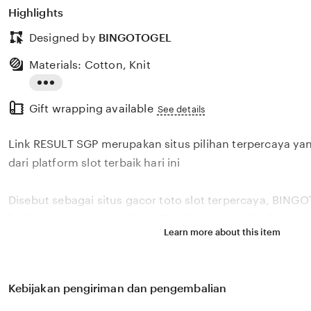
Highlights
Designed by
BINGOTOGEL
Materials: Cotton, Knit
Read
Gift wrapping available
the
See details
full
Link RESULT SGP merupakan situs pilihan terpercaya yan
description
dari platform slot terbaik hari ini
Disebut sebagai situs gacor toto slot terpercaya, BIN
berbagai jenis games slot online dengan tingkat keme
Learn more about this item
menang hari ini. Tentu BINGOTOGEL menjadi pilihan ya
meraih kemenangan dengan peluang menang besar di si
terbaik hari ini tahun 2025 minimal deposit 1000 rupiah.
Kebijakan pengiriman dan pengembalian