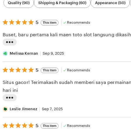
Quality (90)
Shipping & Packaging (60)
Appearance (50)
by
category
5
5
Recommends
This item
out
of
Buset, baru pertama kali maen toto slot langsung dikasi
5
stars
L
i
Melissa Kernan
Sep 9, 2025
s
5
t
5
Recommends
This item
out
i
of
Situs gacor! Terimakasih sudah memberi saya permainan 
5
n
stars
hari ini
g
r
L
e
i
Leslie Jimenez
Sep 7, 2025
v
s
i
5
t
5
Recommends
This item
out