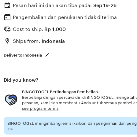
Pesan hari ini dan akan tiba pada:
Sep 19-26
Pengembalian dan penukaran tidak diterima
Cost to ship:
Rp
1,000
Ships from:
Indonesia
Deliver to Indonesia
Did you know?
BINGOTOGEL Perlindungan Pembelian
Berbelanja dengan percaya diri di BINGOTOGEL, mengetahui 
pesanan, kami siap membantu Anda untuk semua pembelia
see program terms
BINGOTOGEL mengimbangi emisi karbon dari pengiriman dan pen
ini.