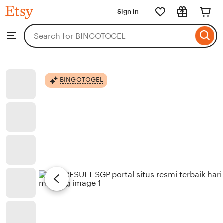
BINGOTOGEL
Sign in
Skip
to
Search
Browse
ontent
for
items
or
shops
BINGOTOGEL