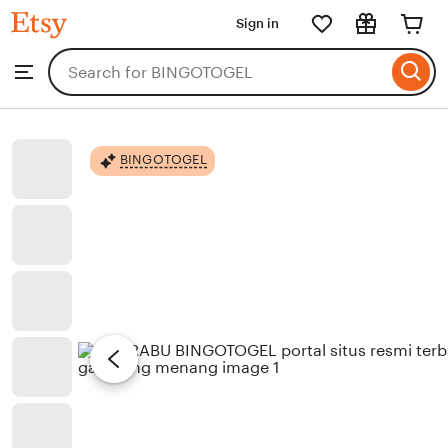
BINGOTOGEL
Sign in
Skip
to
Search
Browse
ontent
for
items
or
shops
BINGOTOGEL