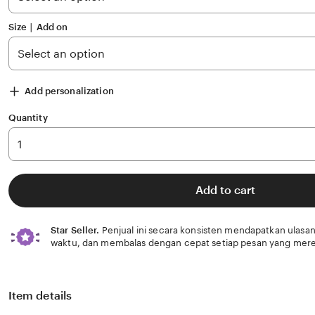
Size ∣ Add on
Add personalization
Quantity
Add to cart
Star Seller.
Penjual ini secara konsisten mendapatkan ulasan
waktu, dan membalas dengan cepat setiap pesan yang mere
Item details