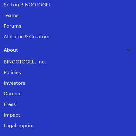
Sell on BINGOTOGEL
Teams
Forums
Affiliates & Creators
About
BINGOTOGEL, Inc.
Policies
Investors
Careers
Press
Impact
Legal imprint