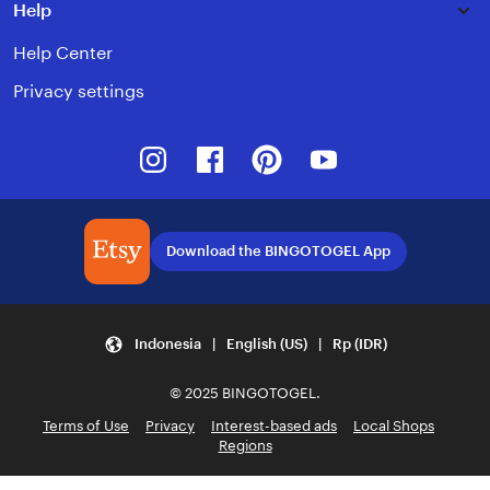
Help
Help Center
Privacy settings
Instagram
Facebook
Pinterest
Youtube
Download the BINGOTOGEL App
Indonesia | English (US) | Rp (IDR)
© 2025 BINGOTOGEL.
Terms of Use
Privacy
Interest-based ads
Local Shops
Regions