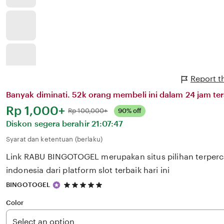
Report t
Banyak diminati. 52k orang membeli ini dalam 24 jam ter
Harga:
Rp 1,000+
Normal:
Rp 100,000+
90% off
Diskon segera berahir
21:07:47
Syarat dan ketentuan (berlaku)
Link RABU BINGOTOGEL merupakan situs pilihan terperc
indonesia dari platform slot terbaik hari ini
5
BINGOTOGEL
out
of
Color
5
stars