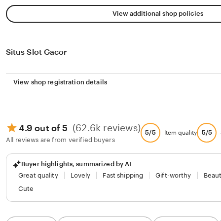
View additional shop policies
Situs Slot Gacor
View shop registration details
(62.6k reviews)
4.9 out of 5
5/5
5/5
Item quality
All reviews are from verified buyers
Buyer highlights, summarized by AI
Great quality
Lovely
Fast shipping
Gift-worthy
Beaut
Cute
Filter