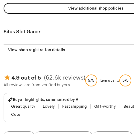
View additional shop policies
Situs Slot Gacor
View shop registration details
(62.6k reviews)
4.9 out of 5
5/5
5/5
Item quality
All reviews are from verified buyers
Buyer highlights, summarized by AI
Great quality
Lovely
Fast shipping
Gift-worthy
Beaut
Cute
Filter