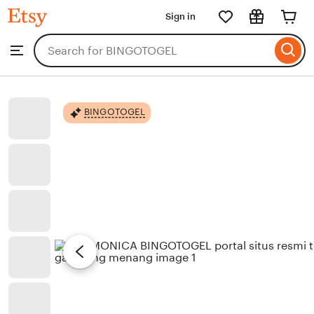
BINGOTOGEL
Sign in
Skip
to
Search
Browse
ontent
for
items
or
shops
BINGOTOGEL