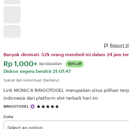
Report t
Banyak diminati. 52k orang membeli ini dalam 24 jam ter
Harga:
Rp 1,000+
Normal:
Rp 100,000+
90% off
Diskon segera berahir
21:07:47
Syarat dan ketentuan (berlaku)
Link MONICA BINGOTOGEL merupakan situs pilihan terpe
indonesia dari platform slot terbaik hari ini
5
BINGOTOGEL
out
of
Color
5
stars