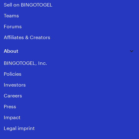
Sell on BINGOTOGEL
Teams
Forums
Affiliates & Creators
About
BINGOTOGEL, Inc.
Policies
Investors
Careers
Press
Impact
Legal imprint