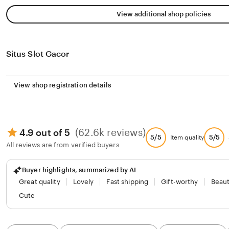
View additional shop policies
Situs Slot Gacor
View shop registration details
(62.6k reviews)
4.9 out of 5
5/5
5/5
Item quality
All reviews are from verified buyers
Buyer highlights, summarized by AI
Great quality
Lovely
Fast shipping
Gift-worthy
Beaut
Cute
Filter