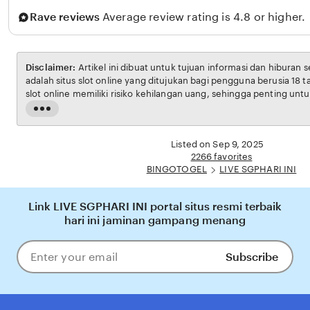
Rave reviews
Average review rating is 4.8 or higher.
Disclaimer:
Artikel ini dibuat untuk tujuan informasi dan hiburan 
adalah situs slot online yang ditujukan bagi pengguna berusia 18 
slot online memiliki risiko kehilangan uang, sehingga penting unt
bertanggung jawab. Penulis tidak menganjurkan pembaca untuk b
Read
penghasilan utama. Semua kemenangan maupun kekalahan sep
the
pada faktor keberuntungan dan manajemen bermain dari masing-m
full
Listed on Sep 9, 2025
description
2266 favorites
BINGOTOGEL
LIVE SGPHARI INI
Link LIVE SGPHARI INI portal situs resmi terbaik
hari ini jaminan gampang menang
Subscribe
Enter
your
email