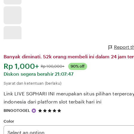
Report t
Banyak diminati. 52k orang membeli ini dalam 24 jam ter
Harga:
Rp 1,000+
Normal:
Rp 100,000+
90% off
Diskon segera berahir
21:07:47
Syarat dan ketentuan (berlaku)
Link LIVE SGPHARI INI merupakan situs pilihan terpercay
indonesia dari platform slot terbaik hari ini
5
BINGOTOGEL
out
of
Color
5
stars