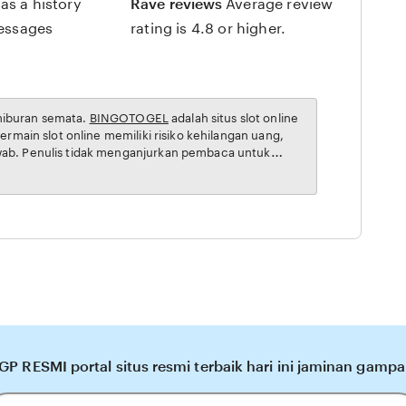
as a history
Rave reviews
Average review
messages
rating is 4.8 or higher.
 hiburan semata.
BINGOTOGEL
adalah situs slot online
ermain slot online memiliki risiko kehilangan uang,
wab. Penulis tidak menganjurkan pembaca untuk
menangan maupun kekalahan sepenuhnya bergantung
 masing-masing individu.
SGP RESMI portal situs resmi terbaik hari ini jaminan gam