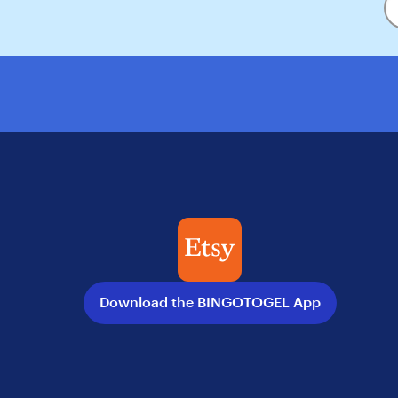
En
y
em
Download the BINGOTOGEL App