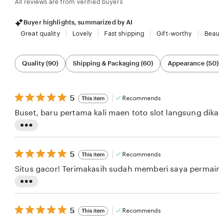
All reviews are from verified buyers
Buyer highlights, summarized by AI
Great quality
Lovely
Fast shipping
Gift-worthy
Beau
Filter
Quality (90)
Shipping & Packaging (60)
Appearance (50)
by
category
5
5
Recommends
This item
out
Buset, baru pertama kali maen toto slot langsung dik
of
5
stars
L
i
5
5
Recommends
This item
s
out
Situs gacor! Terimakasih sudah memberi saya permainan
of
t
5
i
stars
L
n
i
5
g
5
Recommends
This item
s
out