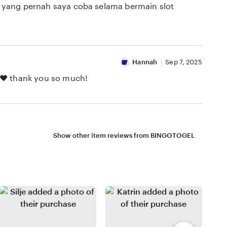
ni yang pernah saya coba selama bermain slot
Hannah
Sep 7, 2025
Gokil parah si ini situs gacor, buat aku langsung jatuh ❤️ thank you so much!
Show other item reviews from BINGOTOGEL