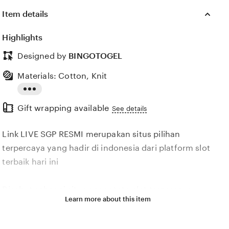
Item details
Highlights
Designed by
BINGOTOGEL
0)
Value (9)
Comfort (8)
Ease of use (2)
Condition (1)
Materials: Cotton, Knit
Read
Gift wrapping available
the
See details
full
Link LIVE SGP RESMI merupakan situs pilihan
description
terpercaya yang hadir di indonesia dari platform slot
terbaik hari ini
Disebut sebagai situs gacor toto slot terpercaya,
Learn more about this item
BINGOTOGEL menyediakan berbagai jenis games slot
online dengan tingkat kemenangan tinggi gampang