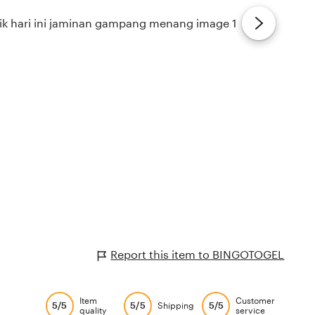
Report this item to BINGOTOGEL
Item
Customer
5/5
5/5
5/5
Shipping
quality
service