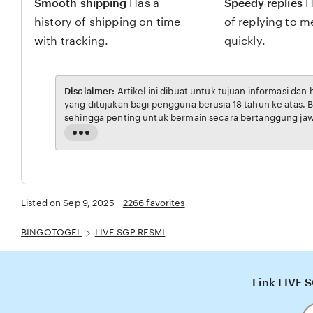
Smooth shipping
Has a
Speedy replies
H
history of shipping on time
of replying to 
with tracking.
quickly.
Disclaimer:
Artikel ini dibuat untuk tujuan informasi dan
yang ditujukan bagi pengguna berusia 18 tahun ke atas. B
sehingga penting untuk bermain secara bertanggung ja
berjudi sebagai sumber penghasilan utama. Semua ke
Read
pada faktor keberuntungan dan manajemen bermain dari
the
full
description
Listed on Sep 9, 2025
2266 favorites
BINGOTOGEL
LIVE SGP RESMI
Link LIVE 