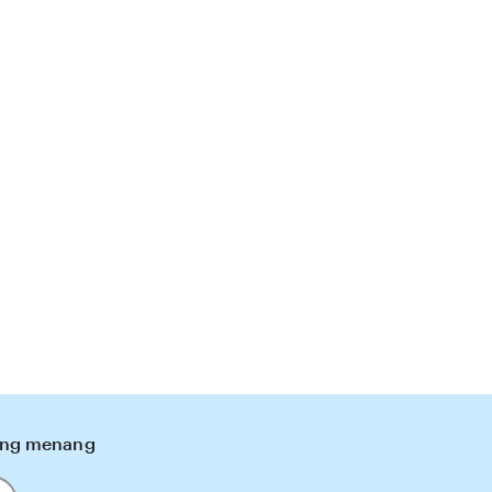
pang menang