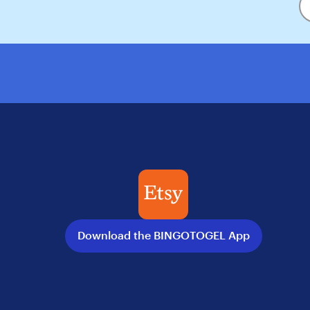
En
y
em
Download the BINGOTOGEL App