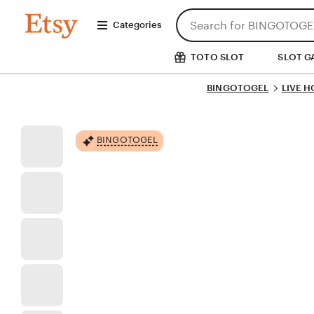
Skip
Search
BINGOTOGEL
to
Categories
for
Content
items
or
TOTO SLOT
SLOT G
shops
BINGOTOGEL
LIVE 
BINGOTOGEL