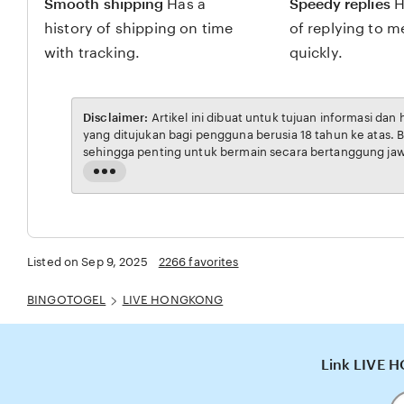
Smooth shipping
Has a
Speedy replies
H
history of shipping on time
of replying to 
with tracking.
quickly.
Disclaimer:
Artikel ini dibuat untuk tujuan informasi dan
yang ditujukan bagi pengguna berusia 18 tahun ke atas. B
sehingga penting untuk bermain secara bertanggung ja
berjudi sebagai sumber penghasilan utama. Semua ke
Read
pada faktor keberuntungan dan manajemen bermain dari
the
full
description
Listed on Sep 9, 2025
2266 favorites
BINGOTOGEL
LIVE HONGKONG
Link LIVE H