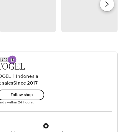
TOGEL
OGEL
|
Indonesia
 sales
Since 2017
Follow shop
ponds
within 24 hours.