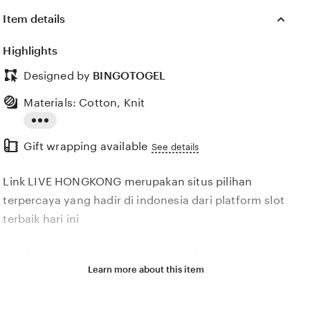
Item details
Highlights
Designed by
BINGOTOGEL
0)
Value (9)
Comfort (8)
Ease of use (2)
Condition (1)
Materials: Cotton, Knit
Read
Gift wrapping available
the
See details
full
Link LIVE HONGKONG merupakan situs pilihan
description
terpercaya yang hadir di indonesia dari platform slot
terbaik hari ini
Disebut sebagai situs gacor toto slot terpercaya,
Learn more about this item
BINGOTOGEL menyediakan berbagai jenis games slot
online dengan tingkat kemenangan tinggi gampang