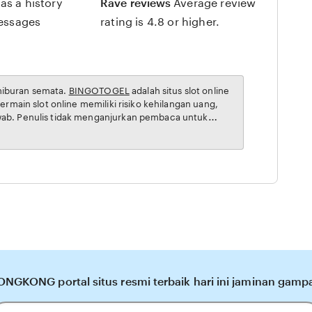
as a history
Rave reviews
Average review
messages
rating is 4.8 or higher.
 hiburan semata.
BINGOTOGEL
adalah situs slot online
ermain slot online memiliki risiko kehilangan uang,
wab. Penulis tidak menganjurkan pembaca untuk
menangan maupun kekalahan sepenuhnya bergantung
 masing-masing individu.
ONGKONG portal situs resmi terbaik hari ini jaminan ga