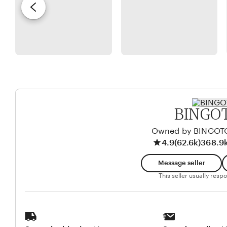
y
i
r
e
K
e
n
J
a
w
a
i
t
b
n
m
i
y
e
e
H
n
a
e
n
z
BINGO
n
a
Owned by BINGOT
4.9
(62.6k)
368.9k
h
Message seller
This seller usually res