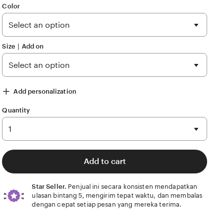
of
Color
5
stars
Size ∣ Add on
Add personalization
Quantity
Add to cart
Star Seller.
Penjual ini secara konsisten mendapatkan
ulasan bintang 5, mengirim tepat waktu, dan membalas
dengan cepat setiap pesan yang mereka terima.