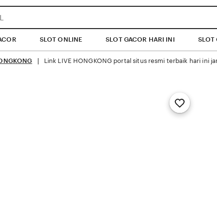
ACOR
SLOT ONLINE
SLOT GACOR HARI INI
SLOT
HONGKONG
Link LIVE HONGKONG portal situs resmi terbaik hari in
 | 
Add
to
Favorites