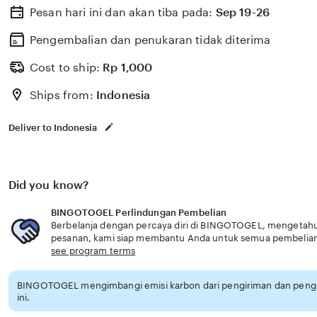
Pesan hari ini dan akan tiba pada:
Sep 19-26
Pengembalian dan penukaran tidak diterima
Cost to ship:
Rp
1,000
Ships from:
Indonesia
Deliver to Indonesia
Did you know?
BINGOTOGEL Perlindungan Pembelian
Berbelanja dengan percaya diri di BINGOTOGEL, mengetahui 
pesanan, kami siap membantu Anda untuk semua pembelia
see program terms
BINGOTOGEL mengimbangi emisi karbon dari pengiriman dan pen
ini.