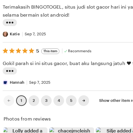
e
i
of
Terimakasih BINGOTOGEL, situs judi slot gacor hari ini 
5
w
n
stars
selama bermain slot android!
b
g
y
r
L
M
e
i
Katie
Sep 7, 2025
e
v
s
l
i
5
t
5
Recommends
This item
out
i
e
i
of
Gokil par
5
s
w
n
stars
s
b
g
L
a
y
r
i
Hannah
Sep 7, 2025
K
L
e
s
e
e
v
t
Previous
Next
2
3
4
5
Show other item
1
page
page
r
s
i
i
n
l
e
n
Photos from reviews
a
i
w
g
n
e
b
r