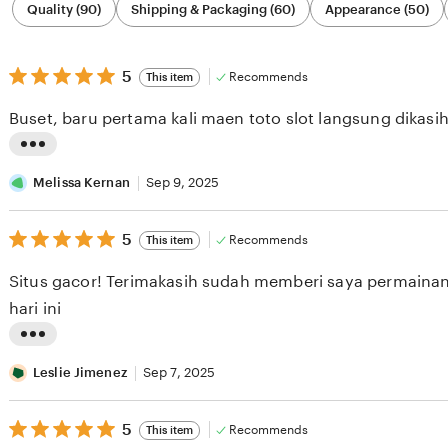
Quality (90)
Shipping & Packaging (60)
Appearance (50)
by
category
5
5
Recommends
This item
out
of
Buset, baru pertama kali maen toto slot langsung dikasi
5
stars
L
i
Melissa Kernan
Sep 9, 2025
s
5
t
5
Recommends
This item
out
i
of
Situs gacor! Terimakasih sudah memberi saya permainan 
5
n
stars
hari ini
g
r
L
e
i
Leslie Jimenez
Sep 7, 2025
v
s
i
5
t
5
Recommends
This item
out