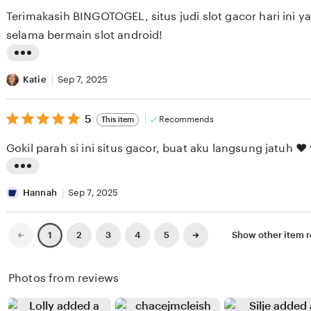
e
i
of
Terimakasih BINGOTOGEL, situs judi slot gacor hari ini 
5
w
n
stars
selama bermain slot android!
b
g
y
r
L
M
e
i
Katie
Sep 7, 2025
e
v
s
l
i
5
t
5
Recommends
This item
out
i
e
i
of
Gokil par
5
s
w
n
stars
s
b
g
L
a
y
r
i
Hannah
Sep 7, 2025
K
L
e
s
e
e
v
t
Previous
Next
2
3
4
5
Show other item
1
page
page
r
s
i
i
n
l
e
n
Photos from reviews
a
i
w
g
n
e
b
r