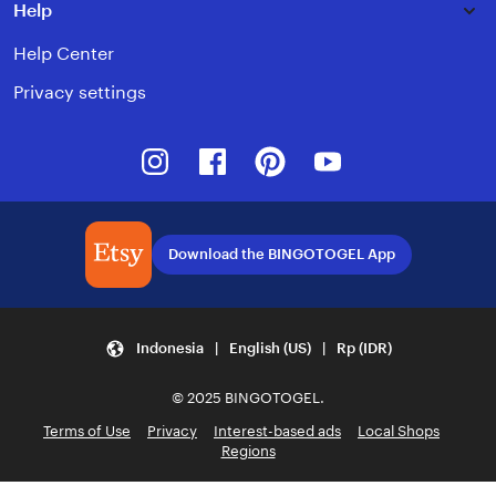
Help
Help Center
Privacy settings
Instagram
Facebook
Pinterest
Youtube
Download the BINGOTOGEL App
Indonesia | English (US) | Rp (IDR)
© 2025 BINGOTOGEL.
Terms of Use
Privacy
Interest-based ads
Local Shops
Regions