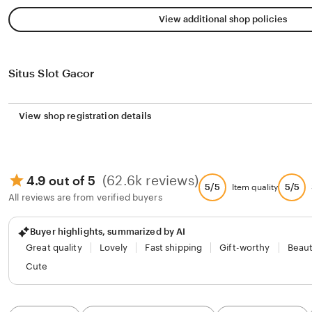
View additional shop policies
Situs Slot Gacor
View shop registration details
(62.6k reviews)
4.9 out of 5
5/5
5/5
Item quality
All reviews are from verified buyers
Buyer highlights, summarized by AI
Great quality
Lovely
Fast shipping
Gift-worthy
Beaut
Cute
Filter