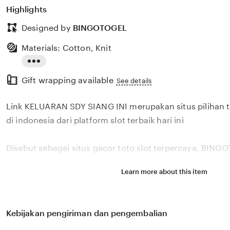
Highlights
Designed by
BINGOTOGEL
Materials: Cotton, Knit
Read
Gift wrapping available
the
See details
full
Link KELUARAN SDY SIANG INI merupakan situs pilihan t
description
di indonesia dari platform slot terbaik hari ini
Disebut sebagai situs gacor toto slot terpercaya, BIN
berbagai jenis games slot online dengan tingkat keme
Learn more about this item
menang hari ini. Tentu BINGOTOGEL menjadi pilihan ya
meraih kemenangan dengan peluang menang besar di si
terbaik hari ini tahun 2025 minimal deposit 1000 rupiah.
Kebijakan pengiriman dan pengembalian