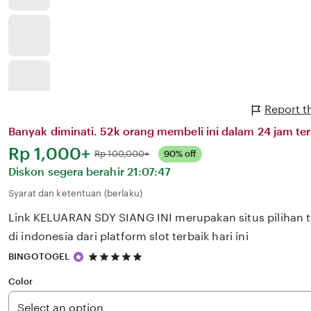
Report t
Banyak diminati. 52k orang membeli ini dalam 24 jam ter
Harga:
Rp 1,000+
Normal:
Rp 100,000+
90% off
Diskon segera berahir
21:07:47
Syarat dan ketentuan (berlaku)
Link KELUARAN SDY SIANG INI merupakan situs pilihan t
di indonesia dari platform slot terbaik hari ini
5
BINGOTOGEL
out
of
Color
5
stars