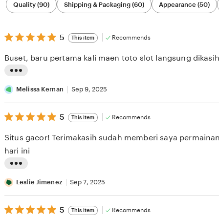
Quality (90)
Shipping & Packaging (60)
Appearance (50)
by
category
5
5
Recommends
This item
out
of
Buset, baru pertama kali maen toto slot langsung dikasi
5
stars
L
i
Melissa Kernan
Sep 9, 2025
s
5
t
5
Recommends
This item
out
i
of
Situs gacor! Terimakasih sudah memberi saya permainan 
5
n
stars
hari ini
g
r
L
e
i
Leslie Jimenez
Sep 7, 2025
v
s
i
5
t
5
Recommends
This item
out