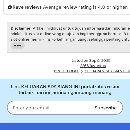
Rave reviews
Average review rating is 4.8 or higher.
Disclaimer:
Artikel ini dibuat untuk tujuan informasi dan hiburan 
adalah situs slot online yang ditujukan bagi pengguna berusia 18 
slot online memiliki risiko kehilangan uang, sehingga penting unt
bertanggung jawab. Penulis tidak menganjurkan pembaca untuk b
Read
penghasilan utama. Semua kemenangan maupun kekalahan sep
the
pada faktor keberuntungan dan manajemen bermain dari masing-m
full
Listed on Sep 9, 2025
description
2266 favorites
BINGOTOGEL
KELUARAN SDY SIANG IN
Link KELUARAN SDY SIANG INI portal situs resmi
terbaik hari ini jaminan gampang menang
Subscribe
Enter
your
email