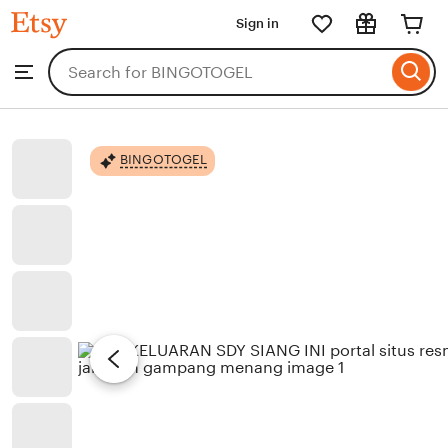
BINGOTOGEL
Sign in
Skip
to
Search
Browse
ontent
for
items
or
shops
BINGOTOGEL