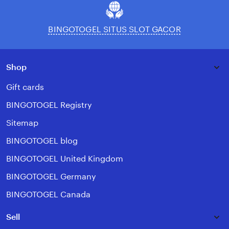
BINGOTOGEL SITUS SLOT GACOR
Shop
Gift cards
BINGOTOGEL Registry
Sitemap
BINGOTOGEL blog
BINGOTOGEL United Kingdom
BINGOTOGEL Germany
BINGOTOGEL Canada
Sell