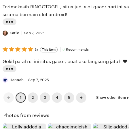
e
i
of
Terimakasih BINGOTOGEL, situs judi slot gacor hari ini 
5
w
n
stars
selama bermain slot android!
b
g
y
r
L
M
e
i
Katie
Sep 7, 2025
e
v
s
l
i
5
t
5
Recommends
This item
out
i
e
i
of
Gokil par
5
s
w
n
stars
s
b
g
L
a
y
r
i
Hannah
Sep 7, 2025
K
L
e
s
e
e
v
t
Previous
Next
2
3
4
5
Show other item
1
page
page
r
s
i
i
n
l
e
n
Photos from reviews
a
i
w
g
n
e
b
r