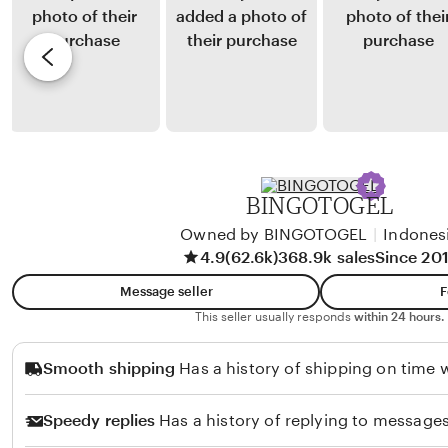
J
y
e
i
K
v
m
a
i
e
t
e
n
i
w
e
e
b
z
y
BINGOTOGEL
H
Owned by BINGOTOGEL
|
Indones
a
4.9
(62.6k)
368.9k sales
Since 20
n
n
Message seller
F
a
This seller usually responds
within 24 hours.
h
Smooth shipping
Has a history of shipping on time w
Speedy replies
Has a history of replying to messages