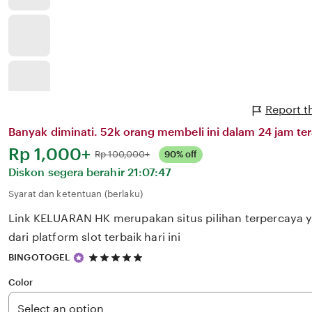
Report t
Banyak diminati. 52k orang membeli ini dalam 24 jam ter
Harga:
Rp 1,000+
Normal:
Rp 100,000+
90% off
Diskon segera berahir
21:07:47
Syarat dan ketentuan (berlaku)
Link KELUARAN HK merupakan situs pilihan terpercaya y
dari platform slot terbaik hari ini
5
BINGOTOGEL
out
of
Color
5
stars