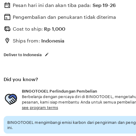
Pesan hari ini dan akan tiba pada:
Sep 19-26
Pengembalian dan penukaran tidak diterima
Cost to ship:
Rp
1,000
Ships from:
Indonesia
Deliver to Indonesia
Did you know?
BINGOTOGEL Perlindungan Pembelian
Berbelanja dengan percaya diri di BINGOTOGEL, mengetahui 
pesanan, kami siap membantu Anda untuk semua pembelia
see program terms
BINGOTOGEL mengimbangi emisi karbon dari pengiriman dan pen
ini.