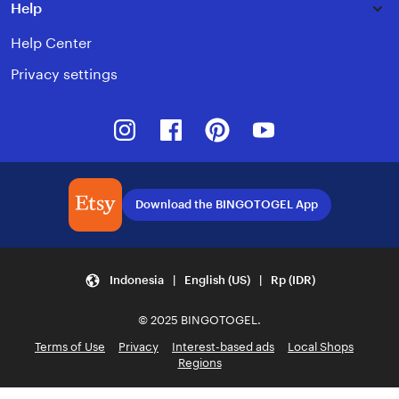
Help
Help Center
Privacy settings
Instagram
Facebook
Pinterest
Youtube
Download the BINGOTOGEL App
Indonesia | English (US) | Rp (IDR)
© 2025 BINGOTOGEL.
Terms of Use
Privacy
Interest-based ads
Local Shops
Regions