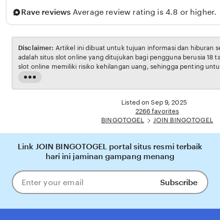
Rave reviews
Average review rating is 4.8 or higher.
Disclaimer:
Artikel ini dibuat untuk tujuan informasi dan hiburan 
adalah situs slot online yang ditujukan bagi pengguna berusia 18 
slot online memiliki risiko kehilangan uang, sehingga penting unt
bertanggung jawab. Penulis tidak menganjurkan pembaca untuk b
Read
penghasilan utama. Semua kemenangan maupun kekalahan sep
the
pada faktor keberuntungan dan manajemen bermain dari masing-m
full
Listed on Sep 9, 2025
description
2266 favorites
BINGOTOGEL
JOIN BINGOTOGEL
Link JOIN BINGOTOGEL portal situs resmi terbaik
hari ini jaminan gampang menang
Subscribe
Enter
your
email