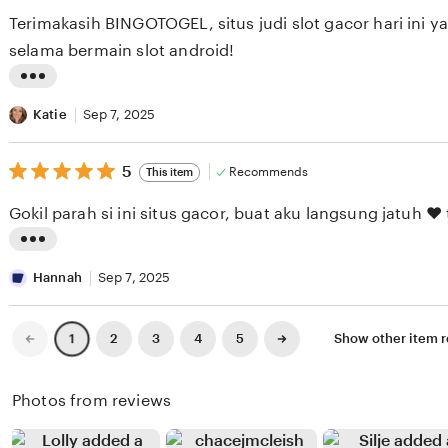
e
i
of
Terimakasih BINGOTOGEL, situs judi slot gacor hari ini 
5
w
n
stars
selama bermain slot android!
b
g
y
r
L
M
e
i
Katie
Sep 7, 2025
e
v
s
l
i
5
t
5
Recommends
This item
out
i
e
i
of
Gokil par
5
s
w
n
stars
s
b
g
L
a
y
r
i
Hannah
Sep 7, 2025
K
L
e
s
e
e
v
t
Previous
Next
2
3
4
5
Show other item
1
page
page
r
s
i
i
n
l
e
n
Photos from reviews
a
i
w
g
n
e
b
r