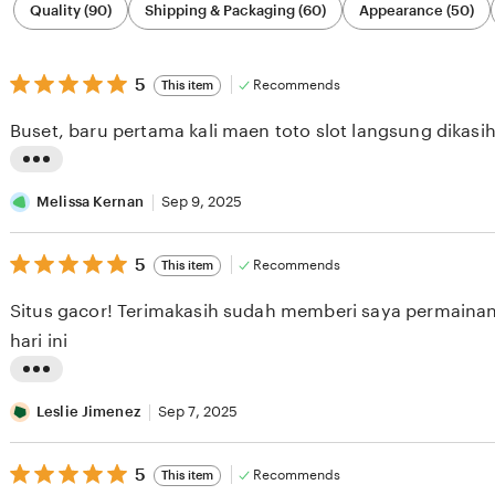
Quality (90)
Shipping & Packaging (60)
Appearance (50)
by
category
5
5
Recommends
This item
out
of
Buset, baru pertama kali maen toto slot langsung dikasi
5
stars
L
i
Melissa Kernan
Sep 9, 2025
s
5
t
5
Recommends
This item
out
i
of
Situs gacor! Terimakasih sudah memberi saya permainan 
5
n
stars
hari ini
g
r
L
e
i
Leslie Jimenez
Sep 7, 2025
v
s
i
5
t
5
Recommends
This item
out