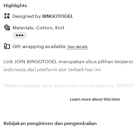
Highlights
Designed by
BINGOTOGEL
Materials: Cotton, Knit
Read
Gift wrapping available
the
See details
full
Link JOIN BINGOTOGEL merupakan situs pilihan terperca
description
indonesia dari platform slot terbaik hari ini
Disebut sebagai situs gacor toto slot terpercaya, BIN
berbagai jenis games slot online dengan tingkat keme
Learn more about this item
menang hari ini. Tentu BINGOTOGEL menjadi pilihan ya
meraih kemenangan dengan peluang menang besar di si
terbaik hari ini tahun 2025 minimal deposit 1000 rupiah.
Kebijakan pengiriman dan pengembalian