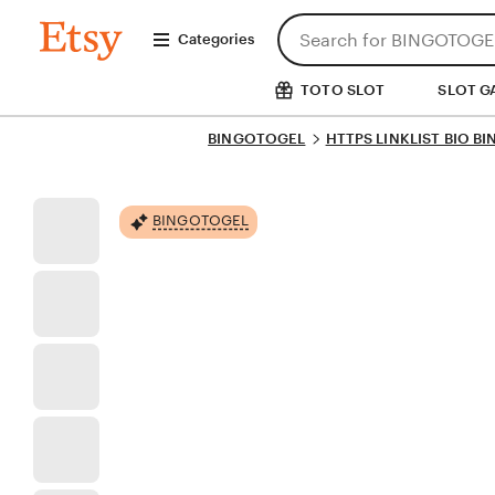
Skip
Search
BINGOTOGEL
to
Categories
for
Content
items
or
TOTO SLOT
SLOT G
shops
BINGOTOGEL
HTTPS LINKLIST BIO B
BINGOTOGEL