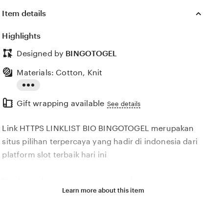
Item details
Highlights
Designed by
BINGOTOGEL
0)
Value (9)
Comfort (8)
Ease of use (2)
Condition (1)
Materials: Cotton, Knit
Read
Gift wrapping available
the
See details
full
Link HTTPS LINKLIST BIO BINGOTOGEL merupakan
description
situs pilihan terpercaya yang hadir di indonesia dari
platform slot terbaik hari ini
Disebut sebagai situs gacor toto slot terpercaya,
Learn more about this item
BINGOTOGEL menyediakan berbagai jenis games slot
online dengan tingkat kemenangan tinggi gampang