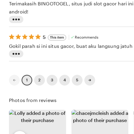
r
Terimakasih BINGOTOGEL, situs judi slot gacor hari i
of
t
5
e
android!
i
stars
v
n
L
i
g
i
e
5
r
5
Recommends
This item
s
out
w
e
of
t
b
5
v
i
stars
L
y
i
n
i
M
e
g
s
e
w
Previous
Next
r
2
3
4
5
1
t
page
page
l
b
e
i
i
y
v
n
s
Photos from reviews
L
i
g
s
e
e
r
a
s
w
e
K
l
b
v
e
i