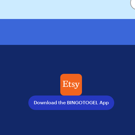
En
y
em
Download the BINGOTOGEL App