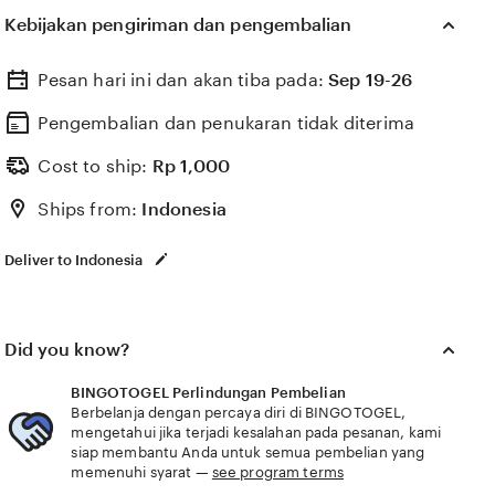
menang hari ini. Tentu BINGOTOGEL menjadi pilihan
Kebijakan pengiriman dan pengembalian
yang tepat untuk Anda meraih kemenangan dengan
peluang menang besar di situs tergacor dan terbaik
Pesan hari ini dan akan tiba pada:
Sep 19-26
hari ini tahun 2025 minimal deposit 1000 rupiah.
Pengembalian dan penukaran tidak diterima
Cost to ship:
Rp
1,000
Ships from:
Indonesia
Deliver to Indonesia
Did you know?
BINGOTOGEL Perlindungan Pembelian
Berbelanja dengan percaya diri di BINGOTOGEL,
mengetahui jika terjadi kesalahan pada pesanan, kami
siap membantu Anda untuk semua pembelian yang
memenuhi syarat —
see program terms