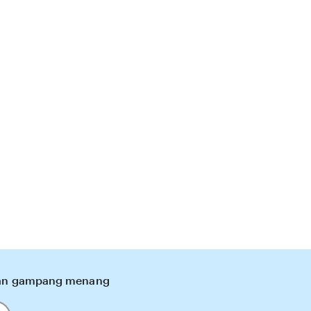
minan gampang menang