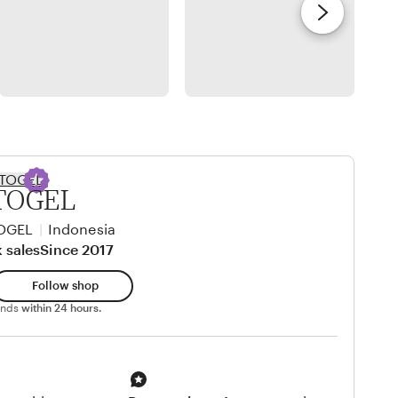
TOGEL
OGEL
|
Indonesia
 sales
Since 2017
Follow shop
ponds
within 24 hours.