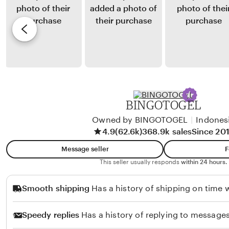
J
y
e
i
K
v
m
a
i
e
t
e
n
i
w
e
e
b
z
y
BINGOTOGEL
H
Owned by BINGOTOGEL
|
Indones
a
4.9
(62.6k)
368.9k sales
Since 20
n
n
Message seller
F
a
This seller usually responds
within 24 hours.
h
Smooth shipping
Has a history of shipping on time w
Speedy replies
Has a history of replying to messages