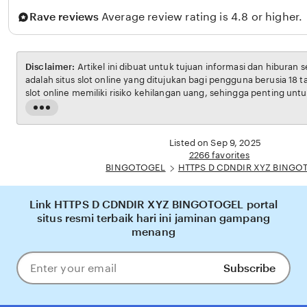
Rave reviews
Average review rating is 4.8 or higher.
Disclaimer:
Artikel ini dibuat untuk tujuan informasi dan hiburan 
adalah situs slot online yang ditujukan bagi pengguna berusia 18 
slot online memiliki risiko kehilangan uang, sehingga penting unt
bertanggung jawab. Penulis tidak menganjurkan pembaca untuk b
Read
penghasilan utama. Semua kemenangan maupun kekalahan sep
the
pada faktor keberuntungan dan manajemen bermain dari masing-m
full
Listed on Sep 9, 2025
description
2266 favorites
BINGOTOGEL
HTTPS D CDNDIR XYZ BINGO
Link HTTPS D CDNDIR XYZ BINGOTOGEL portal
situs resmi terbaik hari ini jaminan gampang
menang
Subscribe
Enter
your
email