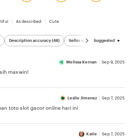
tiful
As described
Cute
Suggested
Description accuracy (48)
Seller service (19)
Sizing & Fit (1
Melissa Kernan
Sep 9, 2025
asih maxwin!
Leslie Jimenez
Sep 7, 2025
 toto slot gacor online hari ini
Katie
Sep 7, 2025