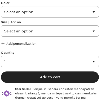
of
Color
5
stars
Size ∣ Add on
Add personalization
Quantity
Add to cart
Star Seller.
Penjual ini secara konsisten mendapatkan
ulasan bintang 5, mengirim tepat waktu, dan membalas
dengan cepat setiap pesan yang mereka terima.