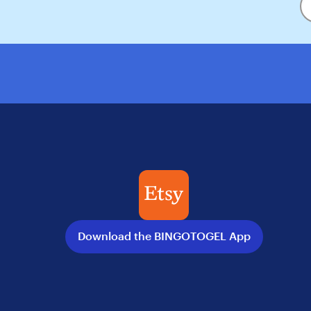
En
y
em
Download the BINGOTOGEL App