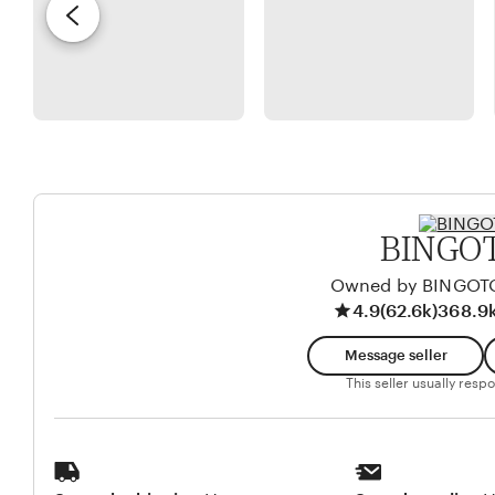
y
i
r
e
K
e
n
J
a
w
a
i
t
b
n
m
i
y
e
e
H
n
a
e
n
z
BINGO
n
a
Owned by BINGOT
4.9
(62.6k)
368.9k
h
Message seller
This seller usually res