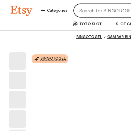
Skip
Search
BINGOTOGEL
to
Categories
for
Content
items
or
TOTO SLOT
SLOT G
shops
BINGOTOGEL
GAMBAR BI
BINGOTOGEL