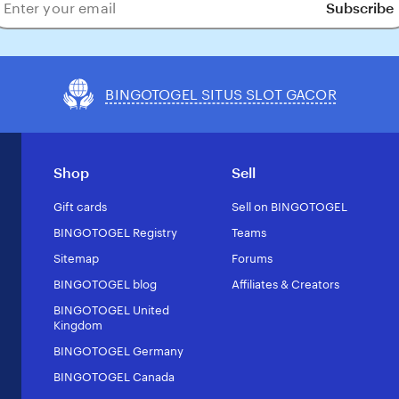
Subscribe
ter
our
ail
BINGOTOGEL SITUS SLOT GACOR
Shop
Sell
Gift cards
Sell on BINGOTOGEL
BINGOTOGEL Registry
Teams
Sitemap
Forums
BINGOTOGEL blog
Affiliates & Creators
BINGOTOGEL United
Kingdom
BINGOTOGEL Germany
BINGOTOGEL Canada