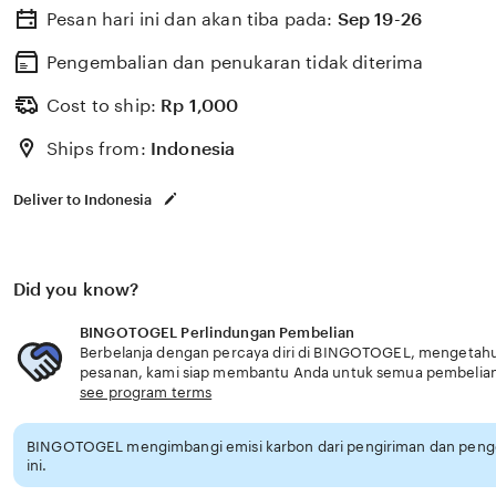
Pesan hari ini dan akan tiba pada:
Sep 19-26
Pengembalian dan penukaran tidak diterima
Cost to ship:
Rp
1,000
Ships from:
Indonesia
Deliver to Indonesia
Did you know?
BINGOTOGEL Perlindungan Pembelian
Berbelanja dengan percaya diri di BINGOTOGEL, mengetahui 
pesanan, kami siap membantu Anda untuk semua pembelia
see program terms
BINGOTOGEL mengimbangi emisi karbon dari pengiriman dan pen
ini.