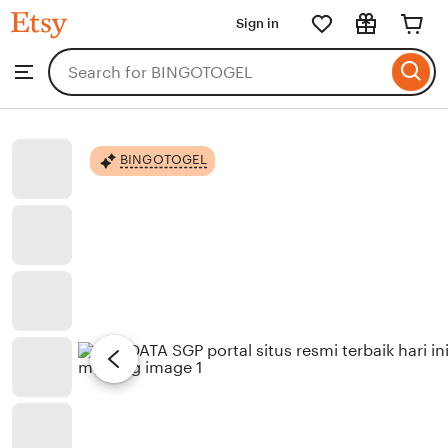
BINGOTOGEL
Sign in
Skip
to
Search
Browse
ontent
for
items
or
shops
BINGOTOGEL