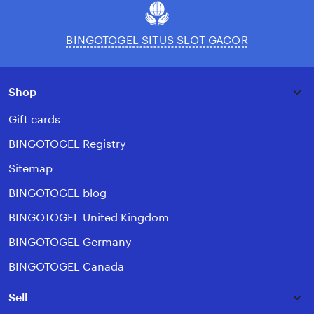
BINGOTOGEL SITUS SLOT GACOR
Shop
Gift cards
BINGOTOGEL Registry
Sitemap
BINGOTOGEL blog
BINGOTOGEL United Kingdom
BINGOTOGEL Germany
BINGOTOGEL Canada
Sell