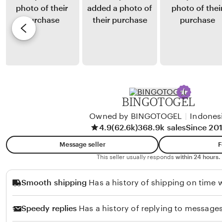
J
y
e
i
K
v
m
a
i
e
t
e
n
i
w
e
e
b
z
y
BINGOTOGEL
H
Owned by BINGOTOGEL
|
Indones
a
4.9
(62.6k)
368.9k sales
Since 20
n
n
Message seller
F
a
This seller usually responds
within 24 hours.
h
Smooth shipping
Has a history of shipping on time w
Speedy replies
Has a history of replying to messages