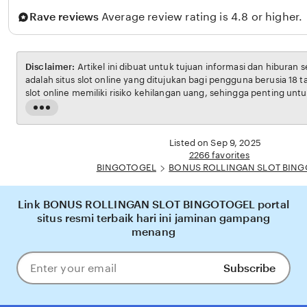
Rave reviews
Average review rating is 4.8 or higher.
Disclaimer:
Artikel ini dibuat untuk tujuan informasi dan hiburan 
adalah situs slot online yang ditujukan bagi pengguna berusia 18 
slot online memiliki risiko kehilangan uang, sehingga penting unt
bertanggung jawab. Penulis tidak menganjurkan pembaca untuk b
Read
penghasilan utama. Semua kemenangan maupun kekalahan sep
the
pada faktor keberuntungan dan manajemen bermain dari masing-m
full
Listed on Sep 9, 2025
description
2266 favorites
BINGOTOGEL
BONUS ROLLINGAN SLOT BIN
Link BONUS ROLLINGAN SLOT BINGOTOGEL portal
situs resmi terbaik hari ini jaminan gampang
menang
Subscribe
Enter
your
email