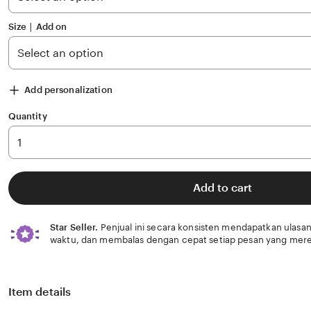
Size ∣ Add on
Add personalization
Quantity
Add to cart
Star Seller.
Penjual ini secara konsisten mendapatkan ulasan
waktu, dan membalas dengan cepat setiap pesan yang mere
Item details