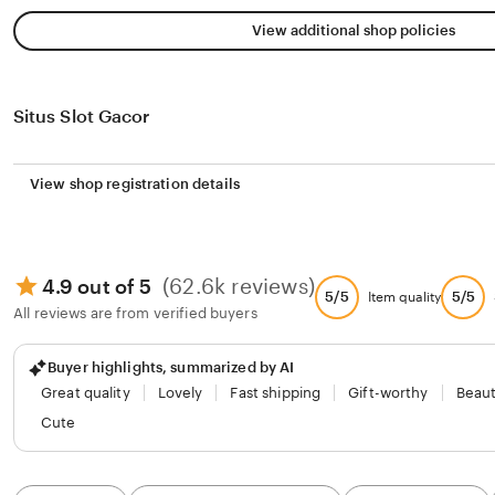
View additional shop policies
Situs Slot Gacor
View shop registration details
(62.6k reviews)
4.9 out of 5
5/5
5/5
Item quality
All reviews are from verified buyers
Buyer highlights, summarized by AI
Great quality
Lovely
Fast shipping
Gift-worthy
Beaut
Cute
Filter