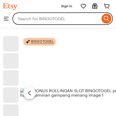
BINGOTOGEL
Sign in
Skip
to
Search
Browse
ontent
for
items
or
shops
BINGOTOGEL