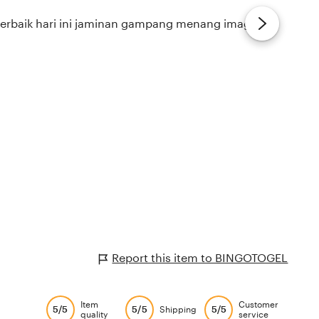
Report this item to BINGOTOGEL
Item
Customer
5/5
5/5
5/5
Shipping
quality
service