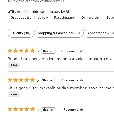
All reviews are from verified buyers
Buyer highlights, summarized by AI
Great quality
Lovely
Fast shipping
Gift-worthy
Beau
Filter
Quality (90)
Shipping & Packaging (60)
Appearance (50)
by
category
5
5
Recommends
This item
out
Buset, baru pertama kali maen toto slot langsung dik
of
5
stars
L
i
5
5
Recommends
This item
s
out
Situs gacor! Terimakasih sudah memberi saya permainan
of
t
5
i
stars
L
n
i
5
g
5
Recommends
This item
s
out