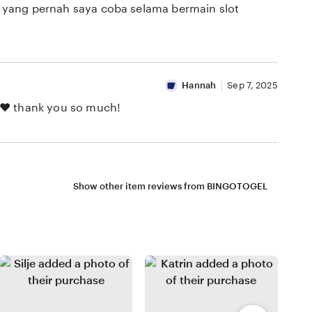
ni yang pernah saya coba selama bermain slot
Hannah
Sep 7, 2025
Gokil parah si ini situs gacor, buat aku langsung jatuh ❤️ thank you so much!
Show other item reviews from BINGOTOGEL