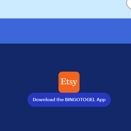
En
y
em
Download the BINGOTOGEL App