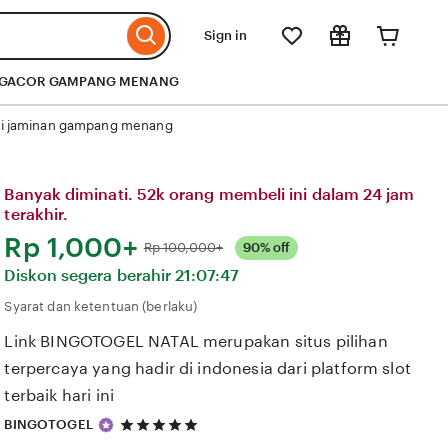
Sign in
 GACOR GAMPANG MENANG
 ini jaminan gampang menang
Banyak diminati. 52k orang membeli ini dalam 24 jam
terakhir.
Harga:
Rp 1,000+
Normal:
Rp 100,000+
90% off
Diskon segera berahir
21:07:47
Syarat dan ketentuan (berlaku)
Link BINGOTOGEL NATAL merupakan situs pilihan
terpercaya yang hadir di indonesia dari platform slot
terbaik hari ini
5
BINGOTOGEL
out