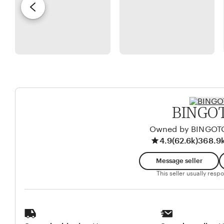
y
i
r
e
K
e
n
J
a
w
a
i
t
b
n
m
i
y
e
e
H
n
a
e
n
z
BINGO
n
a
Owned by BINGOT
4.9
(62.6k)
368.9k
h
Message seller
This seller usually res