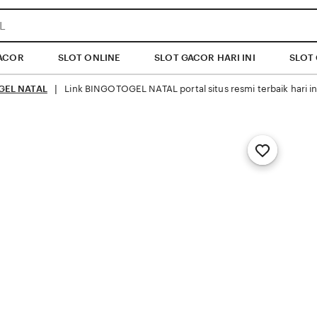
ACOR
SLOT ONLINE
SLOT GACOR HARI INI
SLOT
GEL NATAL
Link BINGOTOGEL NATAL portal situs resmi terbaik hari
 | 
Add
to
Favorites