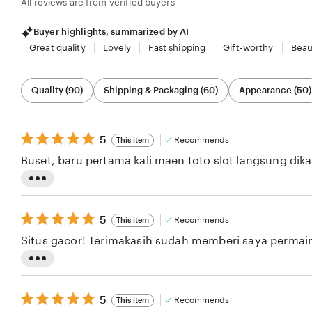
All reviews are from verified buyers
Buyer highlights, summarized by AI
Great quality
Lovely
Fast shipping
Gift-worthy
Beau
Filter
Quality (90)
Shipping & Packaging (60)
Appearance (50)
by
category
5
5
Recommends
This item
out
Buset, baru pertama kali maen toto slot langsung dik
of
5
stars
L
i
5
5
Recommends
This item
s
out
Situs gacor! Terimakasih sudah memberi saya permainan
of
t
5
i
stars
L
n
i
5
g
5
Recommends
This item
s
out