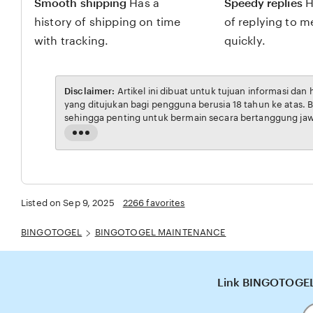
Smooth shipping
Has a
Speedy replies
H
history of shipping on time
of replying to 
with tracking.
quickly.
Disclaimer:
Artikel ini dibuat untuk tujuan informasi dan
yang ditujukan bagi pengguna berusia 18 tahun ke atas. B
sehingga penting untuk bermain secara bertanggung ja
berjudi sebagai sumber penghasilan utama. Semua ke
Read
pada faktor keberuntungan dan manajemen bermain dari
the
full
description
Listed on Sep 9, 2025
2266 favorites
BINGOTOGEL
BINGOTOGEL MAINTENANCE
Link BINGOTOGEL 