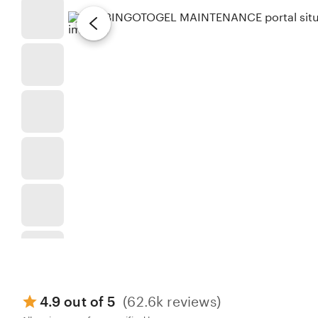
4.9 out of 5
(62.6k reviews)