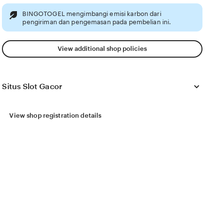
BINGOTOGEL mengimbangi emisi karbon dari
pengiriman dan pengemasan pada pembelian ini.
View additional shop policies
Situs Slot Gacor
View shop registration details