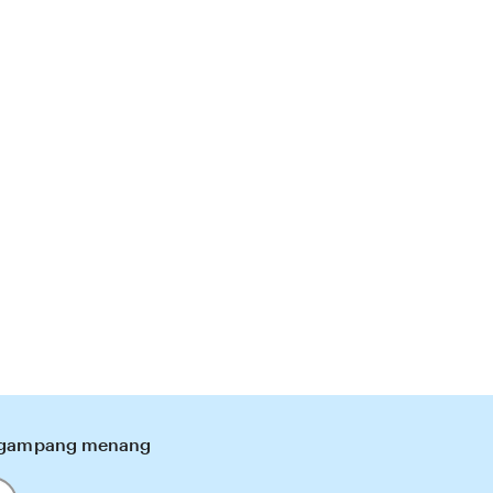
an gampang menang