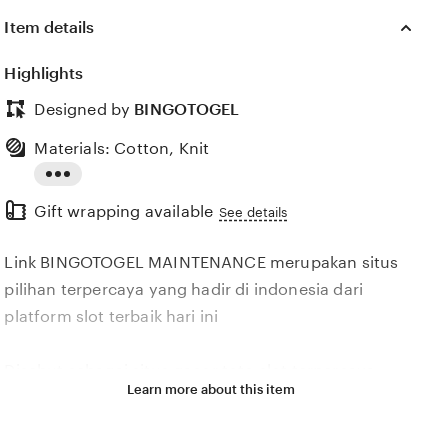
Item details
Highlights
Designed by
BINGOTOGEL
0)
Value (9)
Comfort (8)
Ease of use (2)
Condition (1)
Materials: Cotton, Knit
Read
Gift wrapping available
the
See details
full
Link BINGOTOGEL MAINTENANCE merupakan situs
description
pilihan terpercaya yang hadir di indonesia dari
platform slot terbaik hari ini
Disebut sebagai situs gacor toto slot terpercaya,
Learn more about this item
BINGOTOGEL menyediakan berbagai jenis games slot
online dengan tingkat kemenangan tinggi gampang