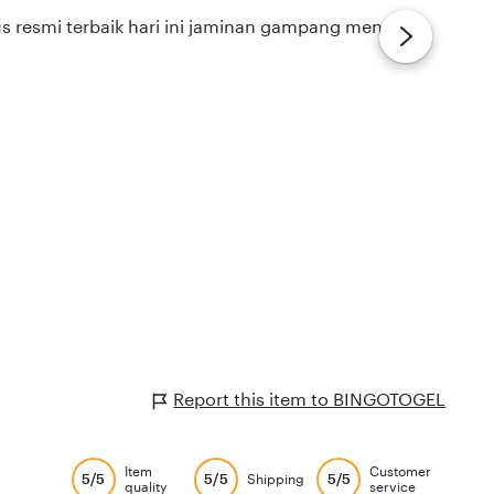
Report this item to BINGOTOGEL
Item
Customer
5/5
5/5
5/5
Shipping
quality
service