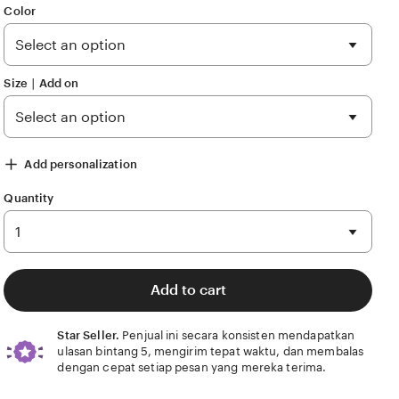
of
Color
5
stars
Size ∣ Add on
Add personalization
Quantity
Add to cart
Star Seller.
Penjual ini secara konsisten mendapatkan
ulasan bintang 5, mengirim tepat waktu, dan membalas
dengan cepat setiap pesan yang mereka terima.