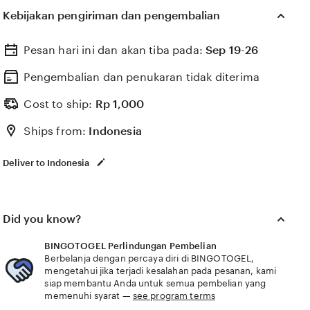
menang hari ini. Tentu BINGOTOGEL menjadi pilihan
Kebijakan pengiriman dan pengembalian
yang tepat untuk Anda meraih kemenangan dengan
peluang menang besar di situs tergacor dan terbaik
Pesan hari ini dan akan tiba pada:
Sep 19-26
hari ini tahun 2025 minimal deposit 1000 rupiah.
Pengembalian dan penukaran tidak diterima
Cost to ship:
Rp
1,000
Ships from:
Indonesia
Deliver to Indonesia
Did you know?
BINGOTOGEL Perlindungan Pembelian
Berbelanja dengan percaya diri di BINGOTOGEL,
mengetahui jika terjadi kesalahan pada pesanan, kami
siap membantu Anda untuk semua pembelian yang
memenuhi syarat —
see program terms