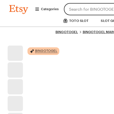
Skip
Search
BINGOTOGEL
to
Categories
for
Content
items
or
TOTO SLOT
SLOT G
shops
BINGOTOGEL
BINGOTOGEL MAI
BINGOTOGEL