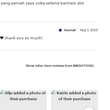
ni yang pernah saya coba selama bermain slot
Hannah
Sep 7, 2025
Gokil parah si ini situs gacor, buat aku langsung jatuh ❤️ thank you so much!
Show other item reviews from BINGOTOGEL