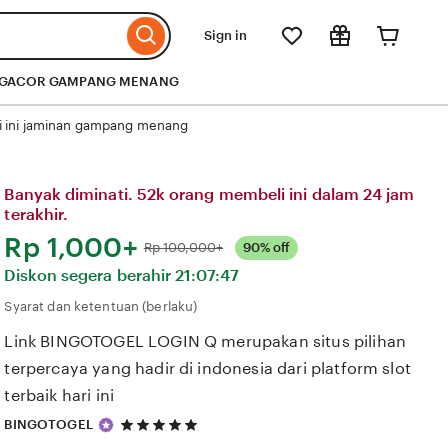
Sign in
 GACOR GAMPANG MENANG
ri ini jaminan gampang menang
Banyak diminati. 52k orang membeli ini dalam 24 jam
terakhir.
Harga:
Rp 1,000+
Normal:
Rp 100,000+
90% off
Diskon segera berahir
21:07:47
Syarat dan ketentuan (berlaku)
Link BINGOTOGEL LOGIN Q merupakan situs pilihan
terpercaya yang hadir di indonesia dari platform slot
terbaik hari ini
5
BINGOTOGEL
out