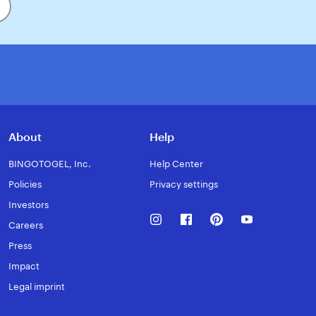
About
Help
BINGOTOGEL, Inc.
Help Center
Policies
Privacy settings
Investors
Instagram
Facebook
Pinterest
Youtube
Careers
Press
Impact
Legal imprint