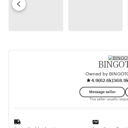
y
i
r
e
K
e
n
J
a
w
a
i
t
b
n
m
i
y
e
e
H
n
a
e
n
z
BINGO
n
a
Owned by BINGOT
4.9
(62.6k)
368.9k
h
Message seller
This seller usually res