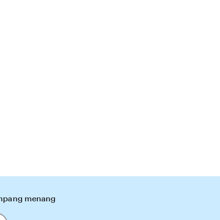
gampang menang