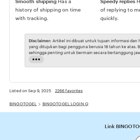
Smooth shipping
Has a
Speedy replies
H
history of shipping on time
of replying to 
with tracking.
quickly.
Disclaimer:
Artikel ini dibuat untuk tujuan informasi dan
yang ditujukan bagi pengguna berusia 18 tahun ke atas. B
sehingga penting untuk bermain secara bertanggung ja
berjudi sebagai sumber penghasilan utama. Semua ke
Read
pada faktor keberuntungan dan manajemen bermain dari
the
full
description
Listed on Sep 9, 2025
2266 favorites
BINGOTOGEL
BINGOTOGEL LOGIN Q
Link BINGOTOG