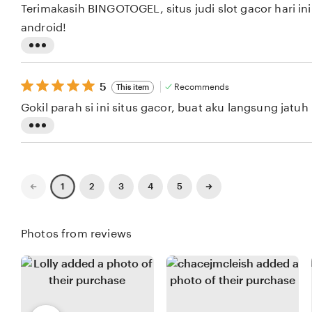
r
Terimakasih BINGOTOGEL, situs judi slot gacor hari i
of
t
5
e
android!
i
stars
v
n
L
i
g
i
e
5
r
5
Recommends
This item
s
out
w
e
of
t
b
5
v
i
stars
L
y
i
n
i
M
e
g
s
e
w
Previous
Next
r
2
3
4
5
1
t
page
page
l
b
e
i
i
y
v
n
s
Photos from reviews
L
i
g
s
e
e
r
a
s
w
e
K
l
b
v
e
i