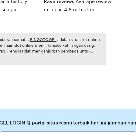
as a history
Rave reviews
Average review
messages
rating is 4.8 or higher.
 hiburan semata.
BINGOTOGEL
adalah situs slot online
ermain slot online memiliki risiko kehilangan uang,
wab. Penulis tidak menganjurkan pembaca untuk
menangan maupun kekalahan sepenuhnya bergantung
 masing-masing individu.
EL LOGIN Q portal situs resmi terbaik hari ini jaminan 