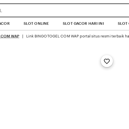
ACOR
SLOT ONLINE
SLOT GACOR HARI INI
SLOT
 COM WAP
Link BINGOTOGEL COM WAP portal situs resmi terbaik h
 | 
Add
to
Favorites