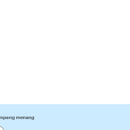
 gampang menang