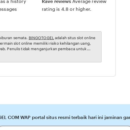
as a history
Rave reviews
Average review
messages
rating is 4.8 or higher.
 hiburan semata.
BINGOTOGEL
adalah situs slot online
ermain slot online memiliki risiko kehilangan uang,
wab. Penulis tidak menganjurkan pembaca untuk
menangan maupun kekalahan sepenuhnya bergantung
 masing-masing individu.
L COM WAP portal situs resmi terbaik hari ini jaminan