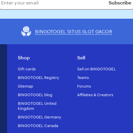
Subscribe
ter
our
ail
BINGOTOGEL SITUS SLOT GACOR
Shop
Sell
Gift cards
Sell on BINGOTOGEL
BINGOTOGEL Registry
Teams
Sitemap
Forums
BINGOTOGEL blog
Affiliates & Creators
BINGOTOGEL United
Kingdom
BINGOTOGEL Germany
BINGOTOGEL Canada