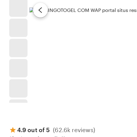
4.9 out of 5
(62.6k reviews)