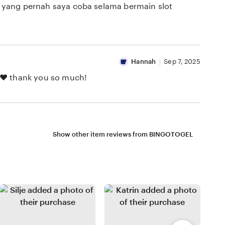
ni yang pernah saya coba selama bermain slot
Hannah
Sep 7, 2025
Gokil parah si ini situs gacor, buat aku langsung jatuh ❤️ thank you so much!
Show other item reviews from BINGOTOGEL