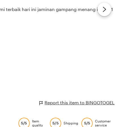
Report this item to BINGOTOGEL
Item
Customer
5/5
5/5
5/5
Shipping
quality
service