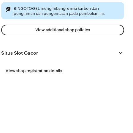
BINGOTOGEL mengimbangi emisi karbon dari
pengiriman dan pengemasan pada pembelian ini.
View additional shop policies
Situs Slot Gacor
View shop registration details