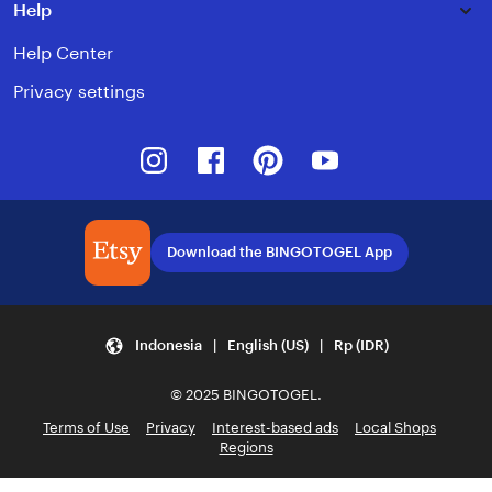
Help
Help Center
Privacy settings
Instagram
Facebook
Pinterest
Youtube
Download the BINGOTOGEL App
Indonesia | English (US) | Rp (IDR)
© 2025 BINGOTOGEL.
Terms of Use
Privacy
Interest-based ads
Local Shops
Regions