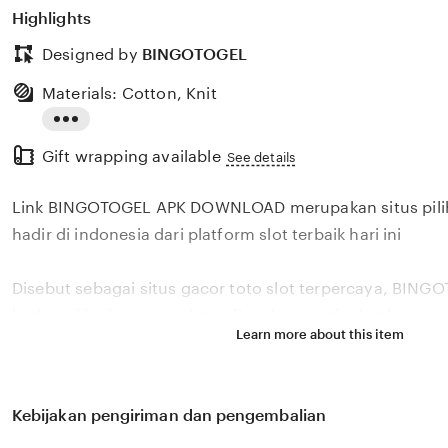
Highlights
Designed by
BINGOTOGEL
Materials: Cotton, Knit
Read
Gift wrapping available
the
See details
full
Link BINGOTOGEL APK DOWNLOAD merupakan situs pilih
description
hadir di indonesia dari platform slot terbaik hari ini
Disebut sebagai situs gacor toto slot terpercaya, BIN
berbagai jenis games slot online dengan tingkat keme
Learn more about this item
menang hari ini. Tentu BINGOTOGEL menjadi pilihan ya
meraih kemenangan dengan peluang menang besar di si
terbaik hari ini tahun 2025 minimal deposit 1000 rupiah.
Kebijakan pengiriman dan pengembalian