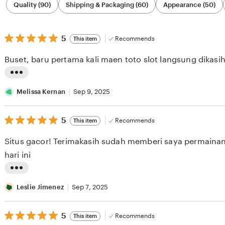
Quality (90)
Shipping & Packaging (60)
Appearance (50)
by
category
5
5
Recommends
This item
out
of
Buset, baru pertama kali maen toto slot langsung dikasi
5
stars
L
i
Melissa Kernan
Sep 9, 2025
s
5
t
5
Recommends
This item
out
i
of
Situs gacor! Terimakasih sudah memberi saya permainan 
5
n
stars
hari ini
g
r
L
e
i
Leslie Jimenez
Sep 7, 2025
v
s
i
5
t
5
Recommends
This item
out