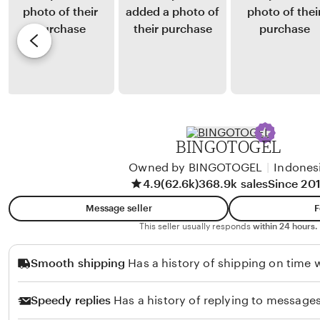
J
y
e
i
K
v
m
a
i
e
t
e
n
i
w
e
e
b
z
y
BINGOTOGEL
H
Owned by BINGOTOGEL
|
Indones
a
4.9
(62.6k)
368.9k sales
Since 20
n
n
Message seller
F
a
This seller usually responds
within 24 hours.
h
Smooth shipping
Has a history of shipping on time w
Speedy replies
Has a history of replying to messages