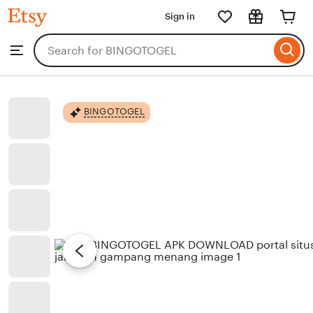
BINGOTOGEL
Sign in
Skip
to
Search
Browse
ontent
for
items
or
shops
BINGOTOGEL