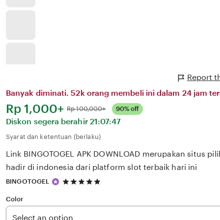
Report t
Banyak diminati. 52k orang membeli ini dalam 24 jam ter
Harga:
Rp 1,000+
Normal:
Rp 100,000+
90% off
Diskon segera berahir
21:07:47
Syarat dan ketentuan (berlaku)
Link BINGOTOGEL APK DOWNLOAD merupakan situs pilih
hadir di indonesia dari platform slot terbaik hari ini
5
BINGOTOGEL
out
of
Color
5
stars