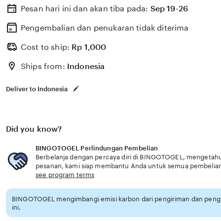
Pesan hari ini dan akan tiba pada:
Sep 19-26
Pengembalian dan penukaran tidak diterima
Cost to ship:
Rp
1,000
Ships from:
Indonesia
Deliver to Indonesia
Did you know?
BINGOTOGEL Perlindungan Pembelian
Berbelanja dengan percaya diri di BINGOTOGEL, mengetahui 
pesanan, kami siap membantu Anda untuk semua pembelia
see program terms
BINGOTOGEL mengimbangi emisi karbon dari pengiriman dan pen
ini.