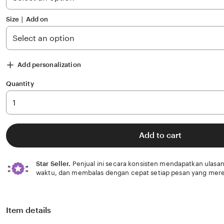
Size ∣ Add on
Add personalization
Quantity
Add to cart
Star Seller.
Penjual ini secara konsisten mendapatkan ulasan
waktu, dan membalas dengan cepat setiap pesan yang mere
Item details