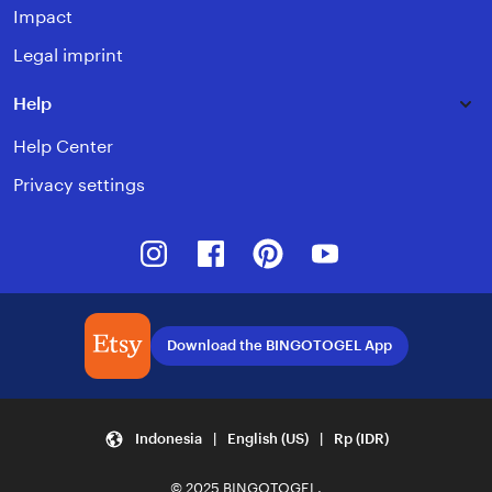
Impact
Legal imprint
Help
Help Center
Privacy settings
Instagram
Facebook
Pinterest
Youtube
Download the BINGOTOGEL App
Indonesia | English (US) | Rp (IDR)
© 2025 BINGOTOGEL.