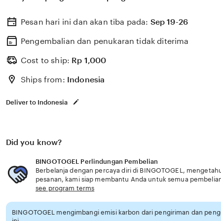
terbaik hari ini tahun 2025 minimal deposit 1000 rupiah.
Pesan hari ini dan akan tiba pada:
Sep 19-26
Pengembalian dan penukaran tidak diterima
Cost to ship:
Rp
1,000
Ships from:
Indonesia
Deliver to Indonesia
Did you know?
BINGOTOGEL Perlindungan Pembelian
Berbelanja dengan percaya diri di BINGOTOGEL, mengetahui 
pesanan, kami siap membantu Anda untuk semua pembelia
see program terms
BINGOTOGEL mengimbangi emisi karbon dari pengiriman dan pen
ini.