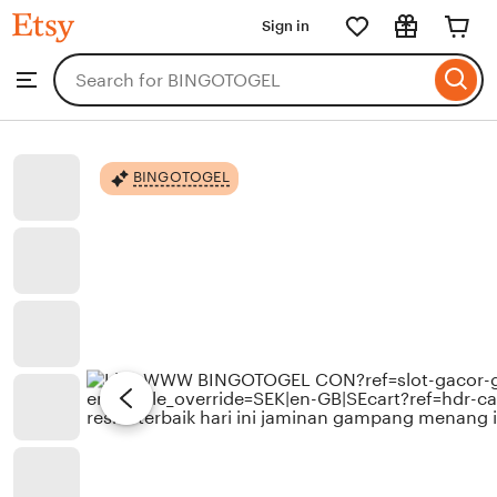
BINGOTOGEL
Sign in
Skip
to
Search
Browse
ontent
for
items
or
shops
BINGOTOGEL