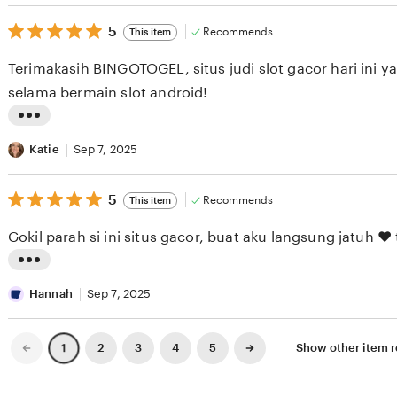
v
s
i
5
t
5
Recommends
This item
out
e
i
of
Terimakasih BINGOTOGEL, situs judi slot gacor hari ini 
5
w
n
stars
selama bermain slot android!
b
g
y
r
L
M
e
i
Katie
Sep 7, 2025
e
v
s
l
i
5
t
5
Recommends
This item
out
i
e
i
of
Gokil par
5
s
w
n
stars
s
b
g
L
a
y
r
i
Hannah
Sep 7, 2025
K
L
e
s
e
e
v
t
Previous
Next
2
3
4
5
Show other item
1
page
page
r
s
i
i
n
l
e
n