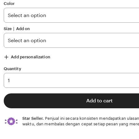
of
Color
5
stars
Size ∣ Add on
Add personalization
Quantity
Add to cart
Star Seller.
Penjual ini secara konsisten mendapatkan ulasan
waktu, dan membalas dengan cepat setiap pesan yang mere