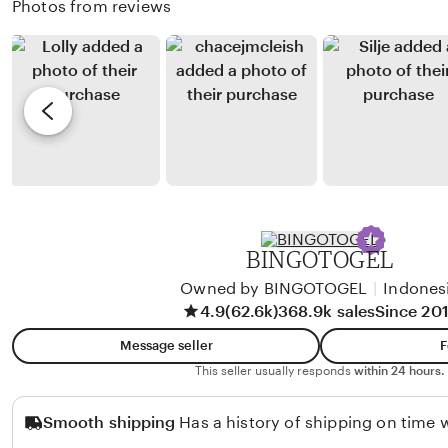
Photos from reviews
a
i
w
g
n
e
b
r
J
y
e
i
K
v
m
a
i
e
t
e
n
i
w
e
e
b
z
y
BINGOTOGEL
H
Owned by BINGOTOGEL
|
Indones
a
4.9
(62.6k)
368.9k sales
Since 20
n
n
Message seller
F
a
This seller usually responds
within 24 hours.
h
Smooth shipping
Has a history of shipping on time w