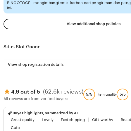
BINGOTOGEL mengimbangi emisi karbon dari pengiriman dan pen
ini.
View additional shop policies
Situs Slot Gacor
View shop registration details
(62.6k reviews)
4.9 out of 5
5/5
5/5
Item quality
All reviews are from verified buyers
Buyer highlights, summarized by AI
Great quality
Lovely
Fast shipping
Gift-worthy
Beaut
Cute