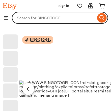
BINGOTOGEL
Sign in
Skip
to
Search
Browse
ontent
for
items
or
shops
BINGOTOGEL