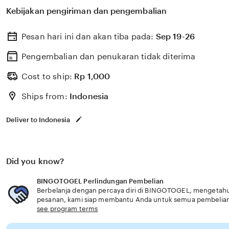
menang hari ini. Tentu BINGOTOGEL menjadi pilihan ya
Kebijakan pengiriman dan pengembalian
meraih kemenangan dengan peluang menang besar di si
terbaik hari ini tahun 2025 minimal deposit 1000 rupiah.
Pesan hari ini dan akan tiba pada:
Sep 19-26
Pengembalian dan penukaran tidak diterima
Cost to ship:
Rp
1,000
Ships from:
Indonesia
Deliver to Indonesia
Did you know?
BINGOTOGEL Perlindungan Pembelian
Berbelanja dengan percaya diri di BINGOTOGEL, mengetahui 
pesanan, kami siap membantu Anda untuk semua pembelia
see program terms