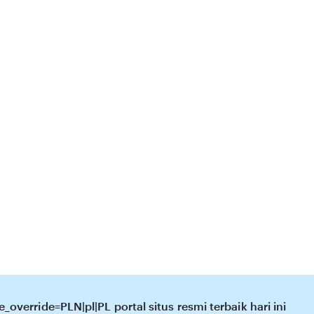
erride=PLN|pl|PL portal situs resmi terbaik hari ini