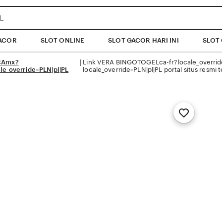
ACOR
SLOT ONLINE
SLOT GACOR HARI INI
SLOT
|CAmx?
Link VERA BINGOTOGELca-fr?locale_overrid
 | 
le_override=PLN|pl|PL
locale_override=PLN|pl|PL portal situs resmi
Add
to
Favorites