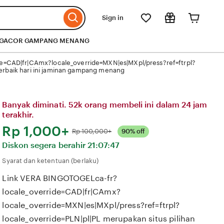
Sign in
 GACOR GAMPANG MENANG
e=CAD|fr|CAmx?locale_override=MXN|es|MXpl/press?ref=ftrpl?
 terbaik hari ini jaminan gampang menang
Banyak diminati. 52k orang membeli ini dalam 24 jam
terakhir.
Harga:
Rp 1,000+
Normal:
Rp 100,000+
90% off
Diskon segera berahir
21:07:47
Syarat dan ketentuan (berlaku)
Link VERA BINGOTOGELca-fr?
locale_override=CAD|fr|CAmx?
locale_override=MXN|es|MXpl/press?ref=ftrpl?
locale_override=PLN|pl|PL merupakan situs pilihan