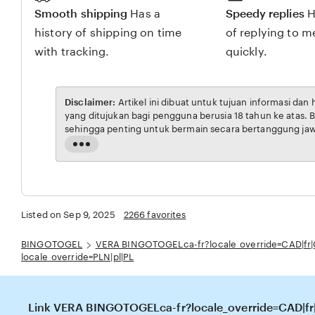
Smooth shipping
Has a
Speedy replies
H
history of shipping on time
of replying to 
with tracking.
quickly.
Disclaimer:
Artikel ini dibuat untuk tujuan informasi dan
yang ditujukan bagi pengguna berusia 18 tahun ke atas. B
sehingga penting untuk bermain secara bertanggung ja
berjudi sebagai sumber penghasilan utama. Semua ke
Read
pada faktor keberuntungan dan manajemen bermain dari
the
full
description
Listed on Sep 9, 2025
2266 favorites
BINGOTOGEL
VERA BINGOTOGELca-fr?locale_override=CAD|fr|C
locale_override=PLN|pl|PL
Link VERA BINGOTOGELca-fr?locale_override=CAD|fr|CA