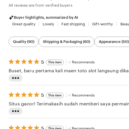
All reviews are from verified buyers
Buyer highlights, summarized by AI
Great quality
Lovely
Fast shipping
Gift-worthy
Beau
Filter
Quality (90)
Shipping & Packaging (60)
Appearance (50)
by
category
5
5
Recommends
This item
out
Buset, baru pertama kali maen toto slot langsung dik
of
5
stars
L
i
5
5
Recommends
This item
s
out
Situs gacor! Terimakasih sudah memberi saya permainan
of
t
5
i
stars
L
n
i
5
g
5
Recommends
This item