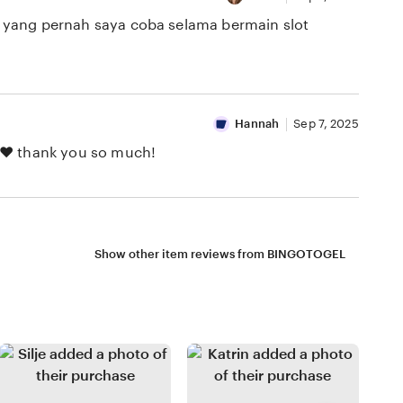
ni yang pernah saya coba selama bermain slot
Hannah
Sep 7, 2025
Gokil parah si ini situs gacor, buat aku langsung jatuh ❤️ thank you so much!
Show other item reviews from BINGOTOGEL