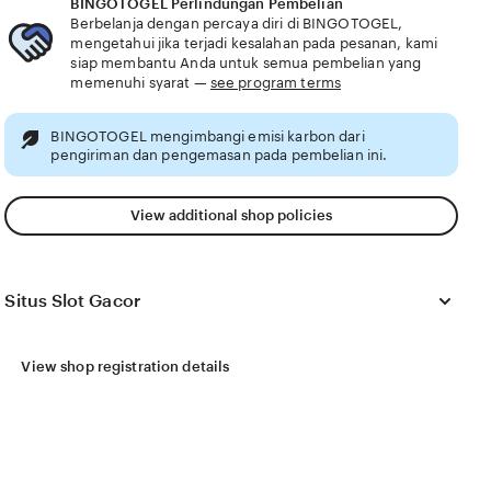
BINGOTOGEL Perlindungan Pembelian
Berbelanja dengan percaya diri di BINGOTOGEL,
mengetahui jika terjadi kesalahan pada pesanan, kami
siap membantu Anda untuk semua pembelian yang
memenuhi syarat —
see program terms
BINGOTOGEL mengimbangi emisi karbon dari
pengiriman dan pengemasan pada pembelian ini.
View additional shop policies
Situs Slot Gacor
View shop registration details