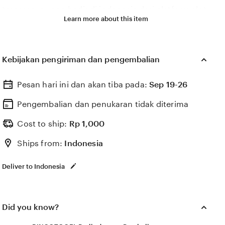
terpercaya yang hadir di indonesia dari platform slot
Learn more about this item
terbaik hari ini
Disebut sebagai situs gacor toto slot terpercaya,
Kebijakan pengiriman dan pengembalian
BINGOTOGEL menyediakan berbagai jenis games slot
online dengan tingkat kemenangan tinggi gampang
Pesan hari ini dan akan tiba pada:
Sep 19-26
menang hari ini. Tentu BINGOTOGEL menjadi pilihan
yang tepat untuk Anda meraih kemenangan dengan
Pengembalian dan penukaran tidak diterima
peluang menang besar di situs tergacor dan terbaik
Cost to ship:
Rp
1,000
hari ini tahun 2025 minimal deposit 1000 rupiah.
Ships from:
Indonesia
Deliver to Indonesia
Did you know?