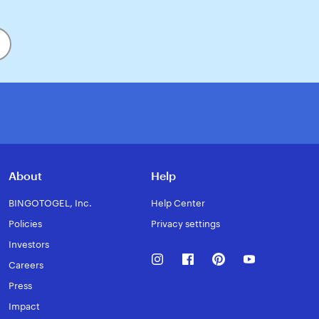
About
Help
BINGOTOGEL, Inc.
Help Center
Policies
Privacy settings
Investors
Instagram
Facebook
Pinterest
Youtube
Careers
Press
Impact