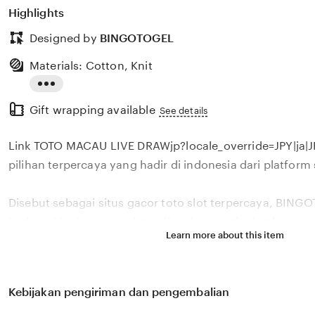
Highlights
Designed by
BINGOTOGEL
Materials: Cotton, Knit
Read
Gift wrapping available
the
See details
full
Link TOTO MACAU LIVE DRAWjp?locale_override=JPY|ja|J
description
pilihan terpercaya yang hadir di indonesia dari platform s
Disebut sebagai situs gacor toto slot terpercaya, BIN
berbagai jenis games slot online dengan tingkat keme
Learn more about this item
menang hari ini. Tentu BINGOTOGEL menjadi pilihan ya
meraih kemenangan dengan peluang menang besar di si
terbaik hari ini tahun 2025 minimal deposit 1000 rupiah.
Kebijakan pengiriman dan pengembalian