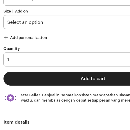
Size ∣ Add on
Add personalization
Quantity
Add to cart
Star Seller.
Penjual ini secara konsisten mendapatkan ulasan
waktu, dan membalas dengan cepat setiap pesan yang mere
Item details