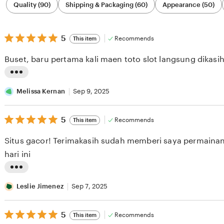
Quality (90)
Shipping & Packaging (60)
Appearance (50)
by
category
5
5
Recommends
This item
out
of
Buset, baru pertama kali maen toto slot langsung dikasi
5
stars
L
i
Melissa Kernan
Sep 9, 2025
s
5
t
5
Recommends
This item
out
i
of
Situs gacor! Terimakasih sudah memberi saya permainan 
5
n
stars
hari ini
g
r
L
e
i
Leslie Jimenez
Sep 7, 2025
v
s
i
5
t
5
Recommends
This item
out