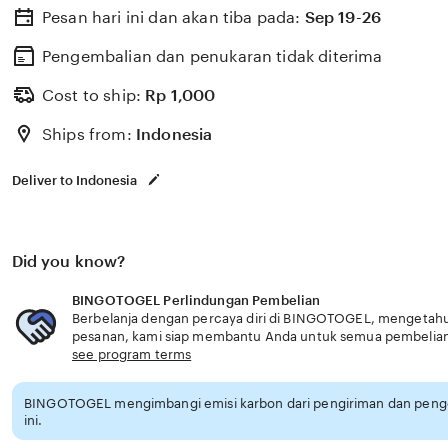
Pesan hari ini dan akan tiba pada:
Sep 19-26
Pengembalian dan penukaran tidak diterima
Cost to ship:
Rp
1,000
Ships from:
Indonesia
Deliver to Indonesia
Did you know?
BINGOTOGEL Perlindungan Pembelian
Berbelanja dengan percaya diri di BINGOTOGEL, mengetahui 
pesanan, kami siap membantu Anda untuk semua pembelia
see program terms
BINGOTOGEL mengimbangi emisi karbon dari pengiriman dan pen
ini.