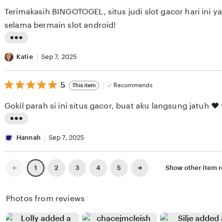
e
i
of
Terimakasih BINGOTOGEL, situs judi slot gacor hari ini 
5
w
n
stars
selama bermain slot android!
b
g
y
r
L
M
e
i
Katie
Sep 7, 2025
e
v
s
l
i
5
t
5
Recommends
This item
out
i
e
i
of
Gokil par
5
s
w
n
stars
s
b
g
L
a
y
r
i
Hannah
Sep 7, 2025
K
L
e
s
e
e
v
t
Previous
Next
2
3
4
5
Show other item
1
page
page
r
s
i
i
n
l
e
n
Photos from reviews
a
i
w
g
n
e
b
r