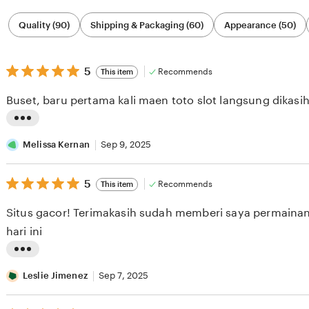
Filter
Quality (90)
Shipping & Packaging (60)
Appearance (50)
by
category
5
5
Recommends
This item
out
of
Buset, baru pertama kali maen toto slot langsung dikasi
5
stars
L
i
Melissa Kernan
Sep 9, 2025
s
5
t
5
Recommends
This item
out
i
of
Situs gacor! Terimakasih sudah memberi saya permainan 
5
n
stars
hari ini
g
r
L
e
i
Leslie Jimenez
Sep 7, 2025
v
s