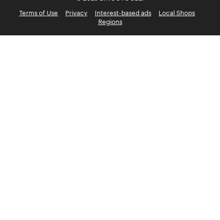
Terms of Use
Privacy
Interest-based ads
Local Shops
Regions