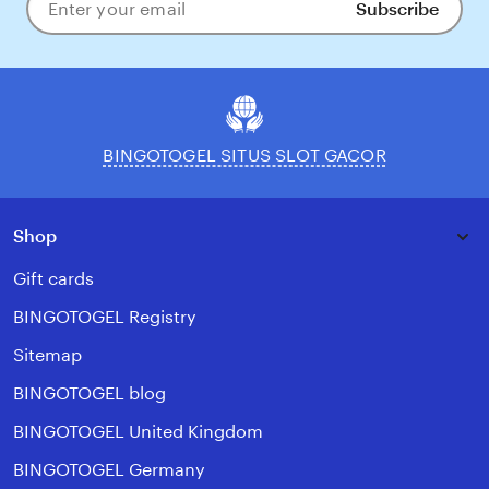
Subscribe
Enter
your
email
BINGOTOGEL SITUS SLOT GACOR
Shop
Gift cards
BINGOTOGEL Registry
Sitemap
BINGOTOGEL blog
BINGOTOGEL United Kingdom
BINGOTOGEL Germany