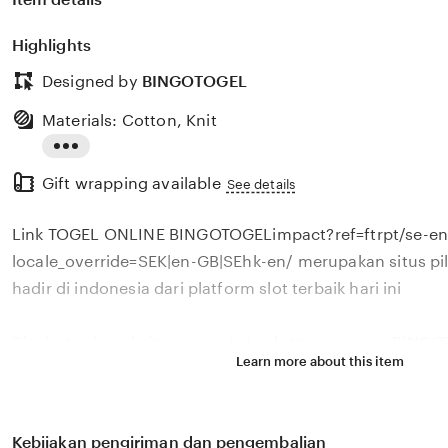
Highlights
Designed by
BINGOTOGEL
Materials: Cotton, Knit
Read
Gift wrapping available
the
See details
full
Link TOGEL ONLINE BINGOTOGELimpact?ref=ftrpt/se-en
description
locale_override=SEK|en-GB|SEhk-en/ merupakan situs pi
hadir di indonesia dari platform slot terbaik hari ini
Disebut sebagai situs gacor toto slot terpercaya, BIN
Learn more about this item
berbagai jenis games slot online dengan tingkat keme
menang hari ini. Tentu BINGOTOGEL menjadi pilihan ya
meraih kemenangan dengan peluang menang besar di si
Kebijakan pengiriman dan pengembalian