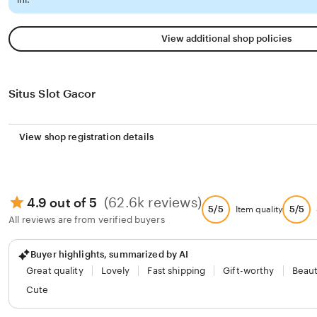
View additional shop policies
Situs Slot Gacor
View shop registration details
(62.6k reviews)
4.9 out of 5
5/5
5/5
Item quality
All reviews are from verified buyers
Buyer highlights, summarized by AI
Great quality
Lovely
Fast shipping
Gift-worthy
Beaut
Cute