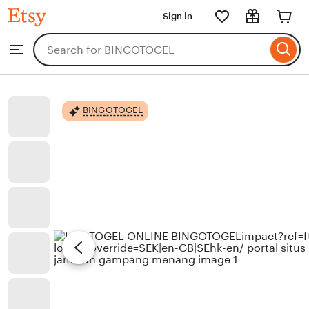
BINGOTOGEL
Sign in
Skip
to
Search
Browse
ontent
for
items
or
shops
BINGOTOGEL