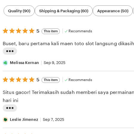
Filter
Quality (90)
Shipping & Packaging (60)
Appearance (50)
by
category
5
5
Recommends
This item
out
of
Buset, baru pertama kali maen toto slot langsung dikasi
5
stars
L
i
Melissa Kernan
Sep 9, 2025
s
5
t
5
Recommends
This item
out
i
of
Situs gacor! Terimakasih sudah memberi saya permainan 
5
n
stars
hari ini
g
r
L
e
i
Leslie Jimenez
Sep 7, 2025
v
s