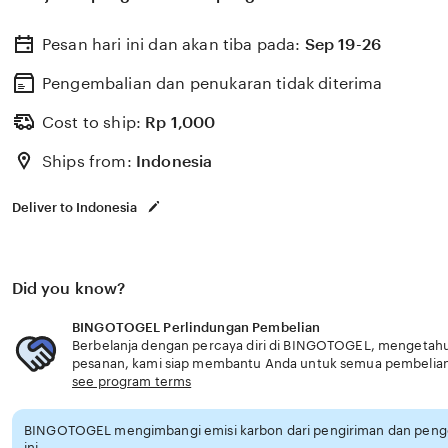
terbaik hari ini tahun 2025 minimal deposit 1000 rupiah.
Pesan hari ini dan akan tiba pada:
Sep 19-26
Pengembalian dan penukaran tidak diterima
Cost to ship:
Rp
1,000
Ships from:
Indonesia
Deliver to Indonesia
Did you know?
BINGOTOGEL Perlindungan Pembelian
Berbelanja dengan percaya diri di BINGOTOGEL, mengetahui 
pesanan, kami siap membantu Anda untuk semua pembelia
see program terms
BINGOTOGEL mengimbangi emisi karbon dari pengiriman dan pen
ini.