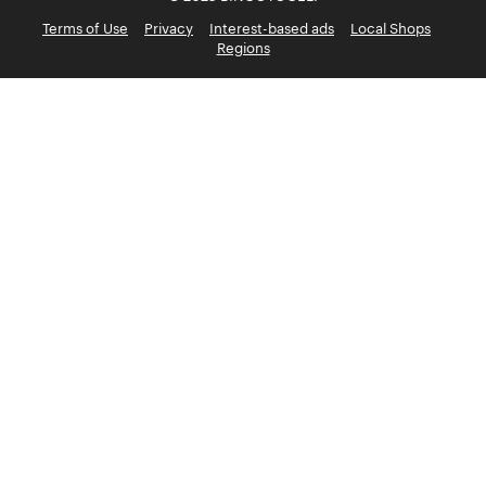
Terms of Use
Privacy
Interest-based ads
Local Shops
Regions