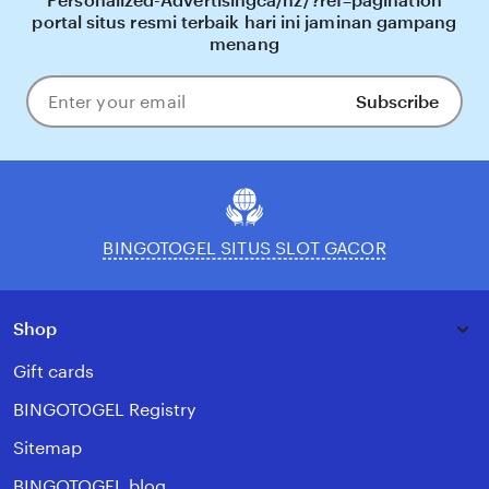
Personalized-Advertisingca/nz/?ref=pagination
portal situs resmi terbaik hari ini jaminan gampang
menang
Subscribe
Enter
your
email
BINGOTOGEL SITUS SLOT GACOR
Shop
Gift cards
BINGOTOGEL Registry
Sitemap
BINGOTOGEL blog