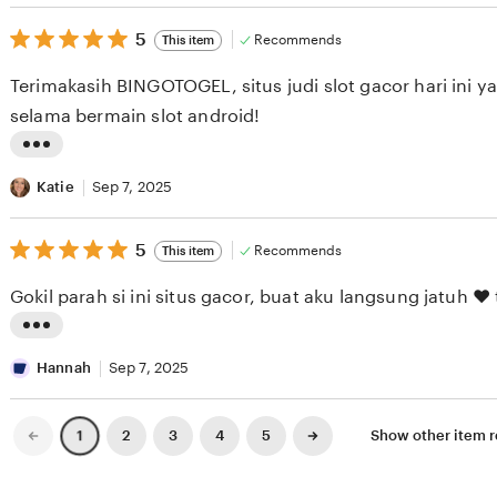
v
s
i
5
t
5
Recommends
This item
out
e
i
of
Terimakasih BINGOTOGEL, situs judi slot gacor hari ini 
5
w
n
stars
selama bermain slot android!
b
g
y
r
L
M
e
i
Katie
Sep 7, 2025
e
v
s
l
i
5
t
5
Recommends
This item
out
i
e
i
of
Gokil par
5
s
w
n
stars
s
b
g
L
a
y
r
i
Hannah
Sep 7, 2025
K
L
e
s
e
e
v
t
Previous
Next
2
3
4
5
Show other item
1
page
page
r
s
i
i
n
l
e
n