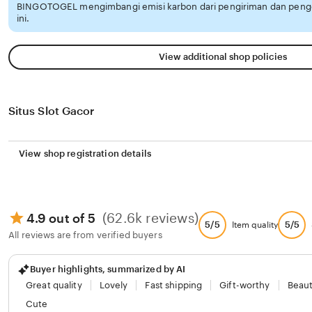
BINGOTOGEL mengimbangi emisi karbon dari pengiriman dan pen
ini.
View additional shop policies
Situs Slot Gacor
View shop registration details
(62.6k reviews)
4.9 out of 5
5/5
5/5
Item quality
All reviews are from verified buyers
Buyer highlights, summarized by AI
Great quality
Lovely
Fast shipping
Gift-worthy
Beaut
Cute