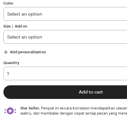
of
Color
5
stars
Size ∣ Add on
Add personalization
Quantity
Add to cart
Star Seller.
Penjual ini secara konsisten mendapatkan ulasan
waktu, dan membalas dengan cepat setiap pesan yang mere