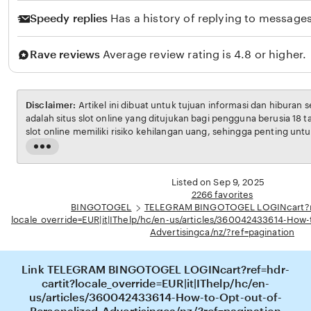
Speedy replies
Has a history of replying to messages
Rave reviews
Average review rating is 4.8 or higher.
Disclaimer:
Artikel ini dibuat untuk tujuan informasi dan hiburan 
adalah situs slot online yang ditujukan bagi pengguna berusia 18 
slot online memiliki risiko kehilangan uang, sehingga penting unt
bertanggung jawab. Penulis tidak menganjurkan pembaca untuk b
Read
penghasilan utama. Semua kemenangan maupun kekalahan sep
the
pada faktor keberuntungan dan manajemen bermain dari masing-m
full
Listed on Sep 9, 2025
description
2266 favorites
BINGOTOGEL
TELEGRAM BINGOTOGEL LOGINcart?re
locale_override=EUR|it|IThelp/hc/en-us/articles/360042433614-How-
Advertisingca/nz/?ref=pagination
Link TELEGRAM BINGOTOGEL LOGINcart?ref=hdr-
cartit?locale_override=EUR|it|IThelp/hc/en-
us/articles/360042433614-How-to-Opt-out-of-