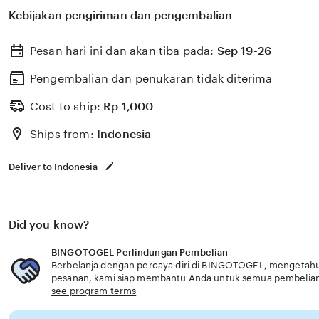
menang hari ini. Tentu BINGOTOGEL menjadi pilihan ya
Kebijakan pengiriman dan pengembalian
meraih kemenangan dengan peluang menang besar di si
terbaik hari ini tahun 2025 minimal deposit 1000 rupiah.
Pesan hari ini dan akan tiba pada:
Sep 19-26
Pengembalian dan penukaran tidak diterima
Cost to ship:
Rp
1,000
Ships from:
Indonesia
Deliver to Indonesia
Did you know?
BINGOTOGEL Perlindungan Pembelian
Berbelanja dengan percaya diri di BINGOTOGEL, mengetahui 
pesanan, kami siap membantu Anda untuk semua pembelia
see program terms