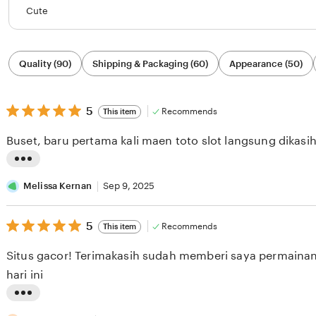
Cute
Filter
Quality (90)
Shipping & Packaging (60)
Appearance (50)
by
category
5
5
Recommends
This item
out
of
Buset, baru pertama kali maen toto slot langsung dikasi
5
stars
L
i
Melissa Kernan
Sep 9, 2025
s
5
t
5
Recommends
This item
out
i
of
Situs gacor! Terimakasih sudah memberi saya permainan 
5
n
stars
hari ini
g
r
L