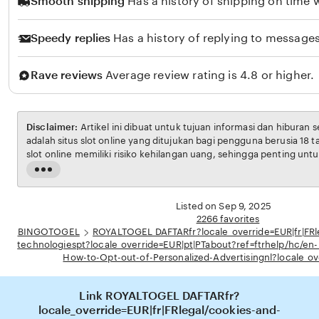
Smooth shipping
Has a history of shipping on time w
Speedy replies
Has a history of replying to messages
Rave reviews
Average review rating is 4.8 or higher.
Disclaimer:
Artikel ini dibuat untuk tujuan informasi dan hiburan 
adalah situs slot online yang ditujukan bagi pengguna berusia 18 
slot online memiliki risiko kehilangan uang, sehingga penting unt
bertanggung jawab. Penulis tidak menganjurkan pembaca untuk b
Read
penghasilan utama. Semua kemenangan maupun kekalahan sep
the
pada faktor keberuntungan dan manajemen bermain dari masing-m
full
Listed on Sep 9, 2025
description
2266 favorites
BINGOTOGEL
ROYALTOGEL DAFTARfr?locale_override=EUR|fr|FRle
technologiespt?locale_override=EUR|pt|PTabout?ref=ftrhelp/hc/en
How-to-Opt-out-of-Personalized-Advertisingnl?locale_ov
Link ROYALTOGEL DAFTARfr?
locale_override=EUR|fr|FRlegal/cookies-and-