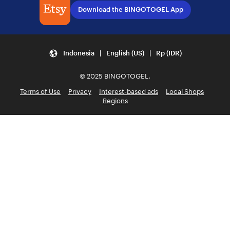
Download the BINGOTOGEL App
Indonesia | English (US) | Rp (IDR)
© 2025 BINGOTOGEL.
Terms of Use
Privacy
Interest-based ads
Local Shops
Regions