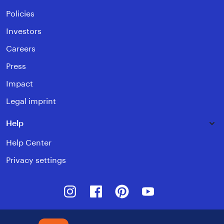
Policies
Investors
Careers
Press
Impact
Legal imprint
Help
Help Center
Privacy settings
Instagram
Facebook
Pinterest
Youtube