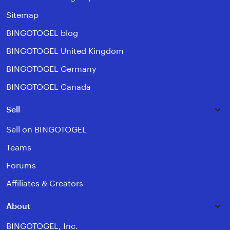
Sitemap
BINGOTOGEL blog
BINGOTOGEL United Kingdom
BINGOTOGEL Germany
BINGOTOGEL Canada
Sell
Sell on BINGOTOGEL
Teams
Forums
Affiliates & Creators
About
BINGOTOGEL, Inc.