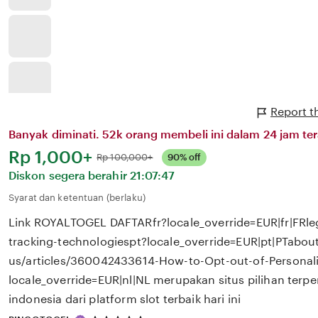
Report t
Banyak diminati. 52k orang membeli ini dalam 24 jam ter
Harga:
Rp 1,000+
Normal:
Rp 100,000+
90% off
Diskon segera berahir
21:07:47
Syarat dan ketentuan (berlaku)
Link ROYALTOGEL DAFTARfr?locale_override=EUR|fr|FRle
tracking-technologiespt?locale_override=EUR|pt|PTabout
us/articles/360042433614-How-to-Opt-out-of-Personali
locale_override=EUR|nl|NL merupakan situs pilihan terpe
indonesia dari platform slot terbaik hari ini