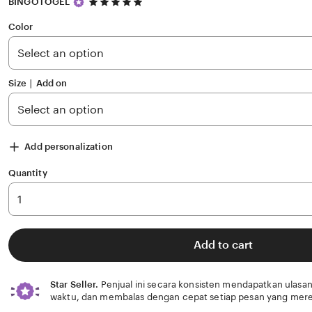
5
BINGOTOGEL
out
of
Color
5
stars
Size ∣ Add on
Add personalization
Quantity
Add to cart
Star Seller.
Penjual ini secara konsisten mendapatkan ulasan
waktu, dan membalas dengan cepat setiap pesan yang mere