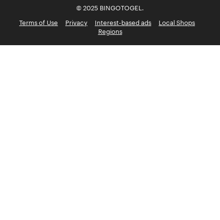
© 2025 BINGOTOGEL.
Terms of Use
Privacy
Interest-based ads
Local Shops
Regions