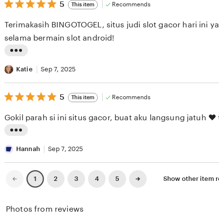
i
5
t
5
Recommends
This item
out
e
i
of
Terimakasih BINGOTOGEL, situs judi slot gacor hari ini 
5
w
n
stars
selama bermain slot android!
b
g
y
r
L
M
e
i
Katie
Sep 7, 2025
e
v
s
l
i
5
t
5
Recommends
This item
out
i
e
i
of
Gokil par
5
s
w
n
stars
s
b
g
L
a
y
r
i
Hannah
Sep 7, 2025
K
L
e
s
e
e
v
t
Previous
Next
2
3
4
5
Show other item
1
page
page
r
s
i
i
n
l
e
n
Photos from reviews
a
i
w
g