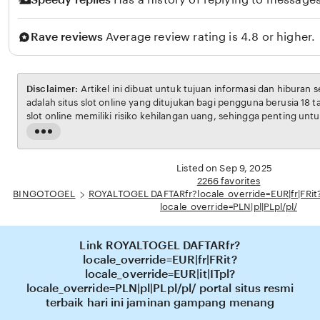
Rave reviews
Average review rating is 4.8 or higher.
Disclaimer:
Artikel ini dibuat untuk tujuan informasi dan hiburan 
adalah situs slot online yang ditujukan bagi pengguna berusia 18 
slot online memiliki risiko kehilangan uang, sehingga penting unt
bertanggung jawab. Penulis tidak menganjurkan pembaca untuk b
Read
penghasilan utama. Semua kemenangan maupun kekalahan sep
the
pada faktor keberuntungan dan manajemen bermain dari masing-m
full
Listed on Sep 9, 2025
description
2266 favorites
BINGOTOGEL
ROYALTOGEL DAFTARfr?locale_override=EUR|fr|FRit?l
locale_override=PLN|pl|PLpl/pl/
Link ROYALTOGEL DAFTARfr?
locale_override=EUR|fr|FRit?
locale_override=EUR|it|ITpl?
locale_override=PLN|pl|PLpl/pl/ portal situs resmi
terbaik hari ini jaminan gampang menang