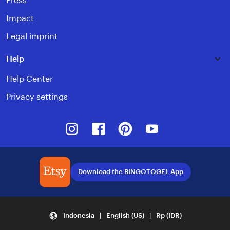
Press
Impact
Legal imprint
Help
Help Center
Privacy settings
Instagram
Facebook
Pinterest
Youtube
Download the BINGOTOGEL App
Indonesia | English (US) | Rp (IDR)