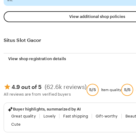
View additional shop policies
Situs Slot Gacor
View shop registration details
(62.6k reviews)
4.9 out of 5
5/5
5/5
Item quality
All reviews are from verified buyers
Buyer highlights, summarized by AI
Great quality
Lovely
Fast shipping
Gift-worthy
Beaut
Cute