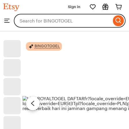
BINGOTOGEL
Sign in
Skip
to
Search
Browse
ontent
for
items
or
shops
BINGOTOGEL