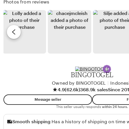
Photos from reviews
a
i
w
g
n
e
b
r
J
y
e
i
K
v
m
a
i
e
t
e
n
i
w
e
e
b
z
y
BINGOTOGEL
H
Owned by BINGOTOGEL
|
Indones
a
4.9
(62.6k)
368.9k sales
Since 20
n
n
Message seller
F
a
This seller usually responds
within 24 hours.
h
Smooth shipping
Has a history of shipping on time w