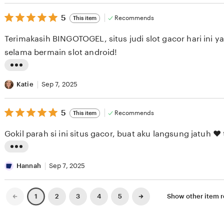
v
s
i
5
t
5
Recommends
This item
out
e
i
of
Terimakasih BINGOTOGEL, situs judi slot gacor hari ini 
5
w
n
stars
selama bermain slot android!
b
g
y
r
L
M
e
i
Katie
Sep 7, 2025
e
v
s
l
i
5
t
5
Recommends
This item
out
i
e
i
of
Gokil par
5
s
w
n
stars
s
b
g
L
a
y
r
i
Hannah
Sep 7, 2025
K
L
e
s
e
e
v
t
Previous
Next
2
3
4
5
Show other item
1
page
page
r
s
i
i
n
l
e
n