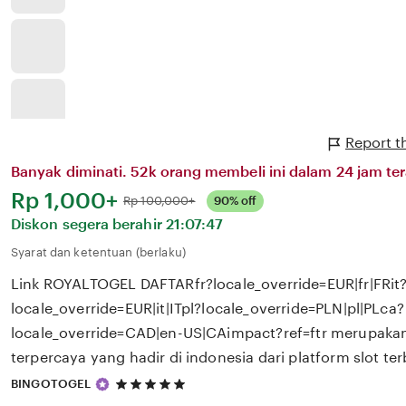
Report t
Banyak diminati. 52k orang membeli ini dalam 24 jam ter
Harga:
Rp 1,000+
Normal:
Rp 100,000+
90% off
Diskon segera berahir
21:07:47
Syarat dan ketentuan (berlaku)
Link ROYALTOGEL DAFTARfr?locale_override=EUR|fr|FRit
locale_override=EUR|it|ITpl?locale_override=PLN|pl|PLca?
locale_override=CAD|en-US|CAimpact?ref=ftr merupakan 
terpercaya yang hadir di indonesia dari platform slot terb
5
BINGOTOGEL
out