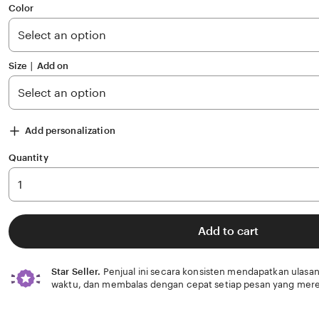
of
Color
5
stars
Size ∣ Add on
Add personalization
Quantity
Add to cart
Star Seller.
Penjual ini secara konsisten mendapatkan ulasan
waktu, dan membalas dengan cepat setiap pesan yang mere