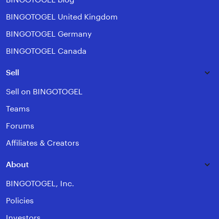
BINGOTOGEL United Kingdom
BINGOTOGEL Germany
BINGOTOGEL Canada
Sell
Sell on BINGOTOGEL
Teams
Forums
Affiliates & Creators
About
BINGOTOGEL, Inc.
Policies
Investors