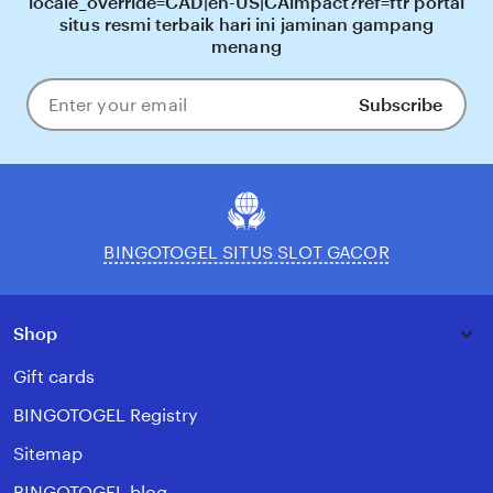
locale_override=CAD|en-US|CAimpact?ref=ftr portal
situs resmi terbaik hari ini jaminan gampang
menang
Subscribe
Enter
your
email
BINGOTOGEL SITUS SLOT GACOR
Shop
Gift cards
BINGOTOGEL Registry
Sitemap
BINGOTOGEL blog