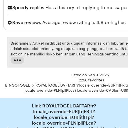
Speedy replies
Has a history of replying to messages
Rave reviews
Average review rating is 4.8 or higher.
Disclaimer:
Artikel ini dibuat untuk tujuan informasi dan hiburan 
adalah situs slot online yang ditujukan bagi pengguna berusia 18 
slot online memiliki risiko kehilangan uang, sehingga penting unt
bertanggung jawab. Penulis tidak menganjurkan pembaca untuk b
Read
penghasilan utama. Semua kemenangan maupun kekalahan sep
the
pada faktor keberuntungan dan manajemen bermain dari masing-m
full
Listed on Sep 9, 2025
description
2266 favorites
BINGOTOGEL
ROYALTOGEL DAFTARfr?locale_override=EUR|fr|FRit?l
locale_override=PLN|pl|PLca?locale_override=CAD|en-US|
Link ROYALTOGEL DAFTARfr?
locale_override=EUR|fr|FRit?
locale_override=EUR|it|ITpl?
locale_override=PLN|pl|PLca?