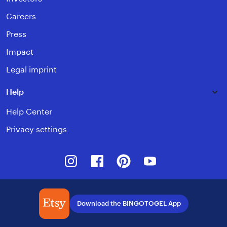
Careers
Press
Impact
Legal imprint
Help
Help Center
Privacy settings
Instagram
Facebook
Pinterest
Youtube
Download the BINGOTOGEL App