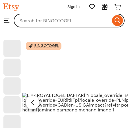
BINGOTOGEL
Sign in
Skip
to
Search
Browse
ontent
for
items
or
shops
BINGOTOGEL