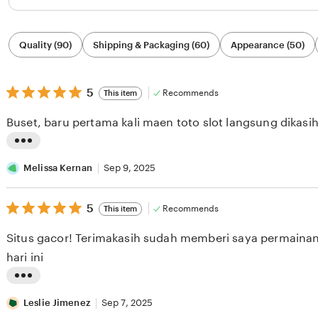
Filter
Quality (90)
Shipping & Packaging (60)
Appearance (50)
by
category
5
5
Recommends
This item
out
of
Buset, baru pertama kali maen toto slot langsung dikasi
5
stars
L
i
Melissa Kernan
Sep 9, 2025
s
5
t
5
Recommends
This item
out
i
of
Situs gacor! Terimakasih sudah memberi saya permainan 
5
n
stars
hari ini
g
r
L
e
i
Leslie Jimenez
Sep 7, 2025