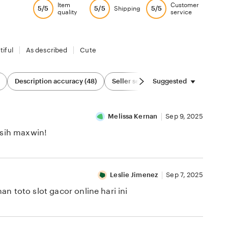
Item
Customer
5/5
5/5
5/5
Shipping
quality
service
tiful
As described
Cute
Suggested
Description accuracy (48)
Seller service (19)
Sizing & Fit (1
Melissa Kernan
Sep 9, 2025
asih maxwin!
Leslie Jimenez
Sep 7, 2025
 toto slot gacor online hari ini