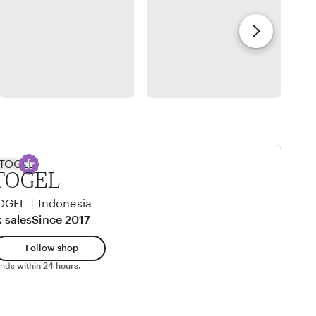
TOGEL
OGEL
|
Indonesia
 sales
Since 2017
Follow shop
ponds
within 24 hours.