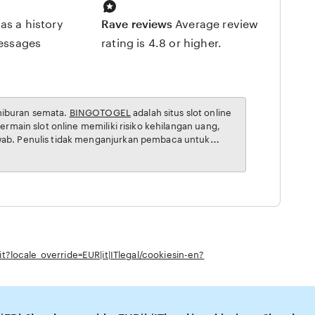
as a history
Rave reviews
Average review
messages
rating is 4.8 or higher.
 hiburan semata.
BINGOTOGEL
adalah situs slot online
ermain slot online memiliki risiko kehilangan uang,
wab. Penulis tidak menganjurkan pembaca untuk
menangan maupun kekalahan sepenuhnya bergantung
 masing-masing individu.
?locale_override=EUR|it|ITlegal/cookiesin-en?