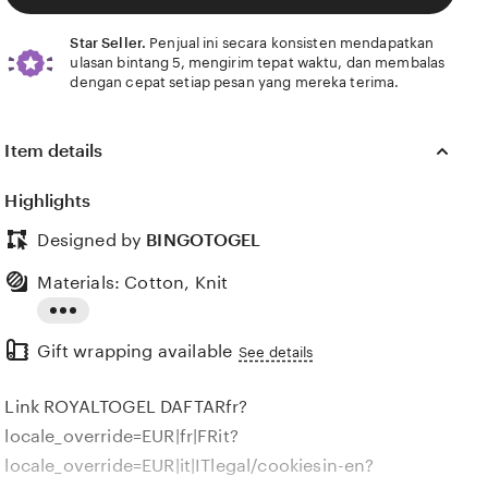
Star Seller.
Penjual ini secara konsisten mendapatkan
ulasan bintang 5, mengirim tepat waktu, dan membalas
dengan cepat setiap pesan yang mereka terima.
Item details
0)
Value (9)
Comfort (8)
Ease of use (2)
Condition (1)
Highlights
Designed by
BINGOTOGEL
Materials: Cotton, Knit
Read
Gift wrapping available
the
See details
full
Link ROYALTOGEL DAFTARfr?
description
locale_override=EUR|fr|FRit?
locale_override=EUR|it|ITlegal/cookiesin-en?