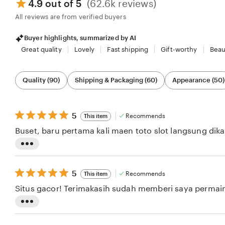
4.9 out of 5
(62.6k reviews)
All reviews are from verified buyers
Buyer highlights, summarized by AI
Great quality
Lovely
Fast shipping
Gift-worthy
Beau
Filter
Quality (90)
Shipping & Packaging (60)
Appearance (50)
by
category
5
5
Recommends
This item
out
Buset, baru pertama kali maen toto slot langsung dik
of
5
stars
L
i
5
5
Recommends
This item
s
out
Situs gacor! Terimakasih sudah memberi saya permainan
of
t
5
i
stars
L
n
i