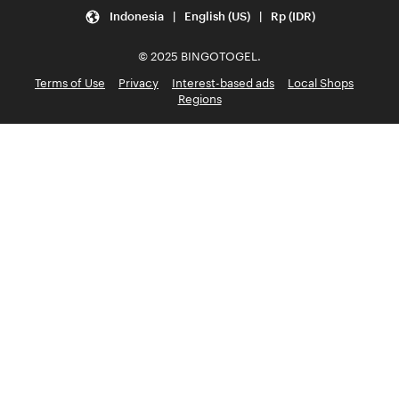
Indonesia | English (US) | Rp (IDR)
© 2025 BINGOTOGEL.
Terms of Use
Privacy
Interest-based ads
Local Shops
Regions