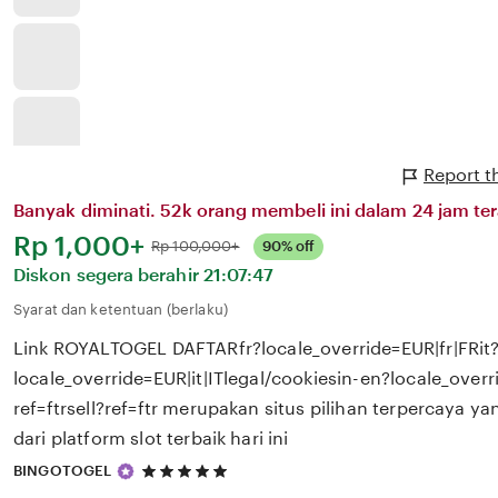
Report t
Banyak diminati. 52k orang membeli ini dalam 24 jam ter
Harga:
Rp 1,000+
Normal:
Rp 100,000+
90% off
Diskon segera berahir
21:07:47
Syarat dan ketentuan (berlaku)
Link ROYALTOGEL DAFTARfr?locale_override=EUR|fr|FRit
locale_override=EUR|it|ITlegal/cookiesin-en?locale_over
ref=ftrsell?ref=ftr merupakan situs pilihan terpercaya ya
dari platform slot terbaik hari ini
5
BINGOTOGEL
out