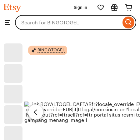
BINGOTOGEL
Sign in
Skip
to
Search
Browse
ontent
for
items
or
shops
BINGOTOGEL