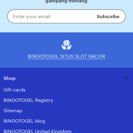
gampang menang
Subscribe
Enter
your
email
BINGOTOGEL SITUS SLOT GACOR
Shop
Gift cards
BINGOTOGEL Registry
Sitemap
BINGOTOGEL blog
BINGOTOGEL United Kingdom