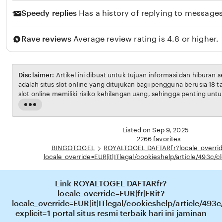
Speedy replies
Has a history of replying to messages
Rave reviews
Average review rating is 4.8 or higher.
Disclaimer:
Artikel ini dibuat untuk tujuan informasi dan hiburan 
adalah situs slot online yang ditujukan bagi pengguna berusia 18 
slot online memiliki risiko kehilangan uang, sehingga penting unt
bertanggung jawab. Penulis tidak menganjurkan pembaca untuk b
Read
penghasilan utama. Semua kemenangan maupun kekalahan sep
the
pada faktor keberuntungan dan manajemen bermain dari masing-m
full
Listed on Sep 9, 2025
description
2266 favorites
BINGOTOGEL
ROYALTOGEL DAFTARfr?locale_override
locale_override=EUR|it|ITlegal/cookieshelp/article/493c/cl
Link ROYALTOGEL DAFTARfr?
locale_override=EUR|fr|FRit?
locale_override=EUR|it|ITlegal/cookieshelp/article/493c
explicit=1 portal situs resmi terbaik hari ini jaminan