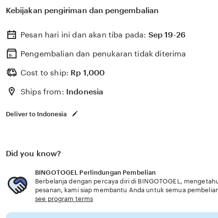
menang hari ini. Tentu BINGOTOGEL menjadi pilihan ya
Kebijakan pengiriman dan pengembalian
meraih kemenangan dengan peluang menang besar di si
terbaik hari ini tahun 2025 minimal deposit 1000 rupiah.
Pesan hari ini dan akan tiba pada:
Sep 19-26
Pengembalian dan penukaran tidak diterima
Cost to ship:
Rp
1,000
Ships from:
Indonesia
Deliver to Indonesia
Did you know?
BINGOTOGEL Perlindungan Pembelian
Berbelanja dengan percaya diri di BINGOTOGEL, mengetahui 
pesanan, kami siap membantu Anda untuk semua pembelia
see program terms