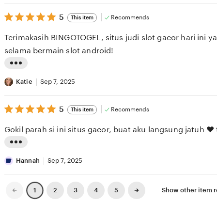
v
s
i
5
t
5
Recommends
This item
out
e
i
of
Terimakasih BINGOTOGEL, situs judi slot gacor hari ini 
5
w
n
stars
selama bermain slot android!
b
g
y
r
L
M
e
i
Katie
Sep 7, 2025
e
v
s
l
i
5
t
5
Recommends
This item
out
i
e
i
of
Gokil par
5
s
w
n
stars
s
b
g
L
a
y
r
i
Hannah
Sep 7, 2025
K
L
e
s
e
e
v
t
Previous
Next
2
3
4
5
Show other item
1
page
page
r
s
i
i
n
l
e
n