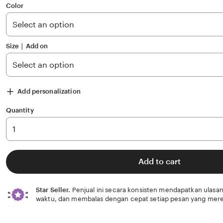
of
Color
5
stars
Size ∣ Add on
Add personalization
Quantity
Add to cart
Star Seller.
Penjual ini secara konsisten mendapatkan ulasan
waktu, dan membalas dengan cepat setiap pesan yang mere