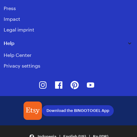
Press
Impact
Legal imprint
Help
Help Center
Privacy settings
Instagram
Facebook
Pinterest
Youtube
Download the BINGOTOGEL App
Indonesia | English (US) | Rp (IDR)