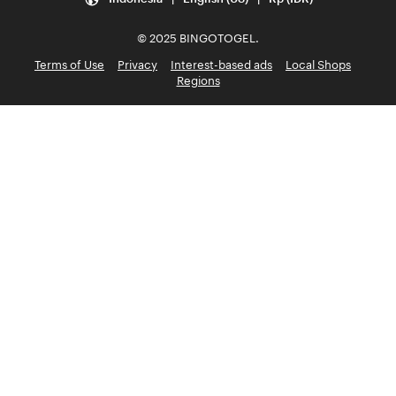
© 2025 BINGOTOGEL.
Terms of Use
Privacy
Interest-based ads
Local Shops
Regions