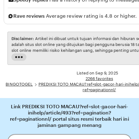
Rave reviews
Average review rating is 4.8 or higher.
Disclaimer:
Artikel ini dibuat untuk tujuan informasi dan hiburan 
adalah situs slot online yang ditujukan bagi pengguna berusia 18 
slot online memiliki risiko kehilangan uang, sehingga penting unt
bertanggung jawab. Penulis tidak menganjurkan pembaca untuk b
Read
penghasilan utama. Semua kemenangan maupun kekalahan sep
the
pada faktor keberuntungan dan manajemen bermain dari masing-m
full
Listed on Sep 9, 2025
description
2266 favorites
BINGOTOGEL
PREDIKSI TOTO MACAU?ref=slot-gacor-hari-inihelp/
ref=paginationnl/
Link PREDIKSI TOTO MACAU?ref=slot-gacor-hari-
inihelp/article/493?ref=pagination?
ref=paginationnl/ portal situs resmi terbaik hari ini
jaminan gampang menang