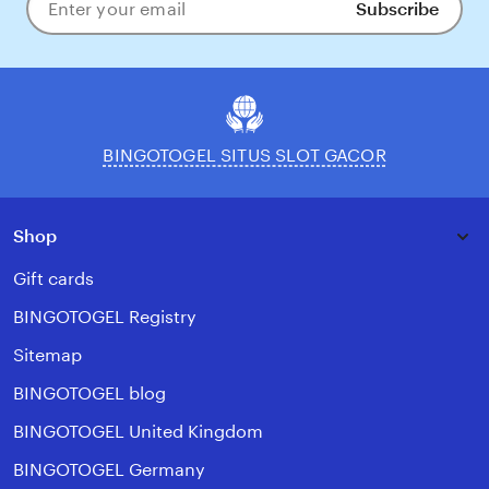
Subscribe
Enter
your
email
BINGOTOGEL SITUS SLOT GACOR
Shop
Gift cards
BINGOTOGEL Registry
Sitemap
BINGOTOGEL blog
BINGOTOGEL United Kingdom
BINGOTOGEL Germany