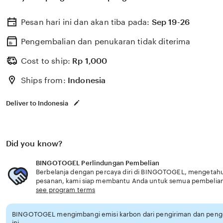
terbaik hari ini tahun 2025 minimal deposit 1000 rupiah.
Pesan hari ini dan akan tiba pada:
Sep 19-26
Pengembalian dan penukaran tidak diterima
Cost to ship:
Rp
1,000
Ships from:
Indonesia
Deliver to Indonesia
Did you know?
BINGOTOGEL Perlindungan Pembelian
Berbelanja dengan percaya diri di BINGOTOGEL, mengetahui 
pesanan, kami siap membantu Anda untuk semua pembelia
see program terms
BINGOTOGEL mengimbangi emisi karbon dari pengiriman dan pen
ini.