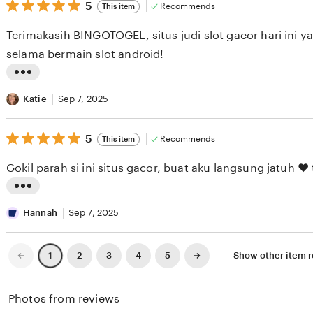
i
5
t
5
Recommends
This item
out
e
i
of
Terimakasih BINGOTOGEL, situs judi slot gacor hari ini 
5
w
n
stars
selama bermain slot android!
b
g
y
r
L
M
e
i
Katie
Sep 7, 2025
e
v
s
l
i
5
t
5
Recommends
This item
out
i
e
i
of
Gokil par
5
s
w
n
stars
s
b
g
L
a
y
r
i
Hannah
Sep 7, 2025
K
L
e
s
e
e
v
t
Previous
Next
2
3
4
5
Show other item
1
page
page
r
s
i
i
n
l
e
n
Photos from reviews
a
i
w
g