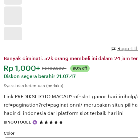
Report t
Banyak diminati. 52k orang membeli ini dalam 24 jam ter
Harga:
Rp 1,000+
Normal:
Rp 100,000+
90% off
Diskon segera berahir
21:07:47
Syarat dan ketentuan (berlaku)
Link PREDIKSI TOTO MACAU?ref=slot-gacor-hari-inihelp/a
ref=pagination?ref=paginationnl/ merupakan situs pilih
hadir di indonesia dari platform slot terbaik hari ini
5
BINGOTOGEL
out
of
Color
5