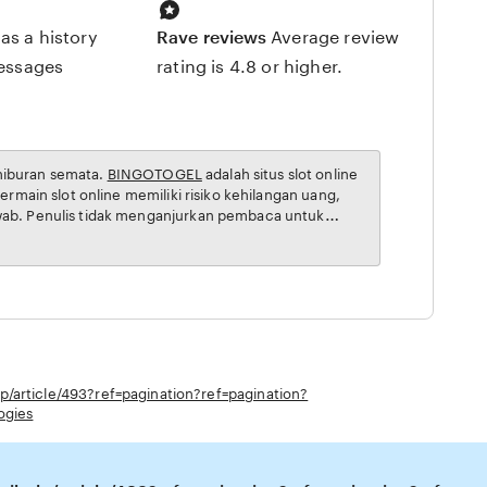
as a history
Rave reviews
Average review
messages
rating is 4.8 or higher.
 hiburan semata.
BINGOTOGEL
adalah situs slot online
ermain slot online memiliki risiko kehilangan uang,
wab. Penulis tidak menganjurkan pembaca untuk
menangan maupun kekalahan sepenuhnya bergantung
 masing-masing individu.
/article/493?ref=pagination?ref=pagination?
ogies