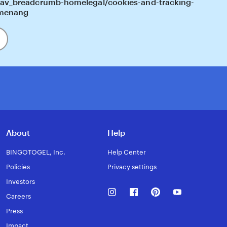
tnav_breadcrumb-homelegal/cookies-and-tracking-
g menang
About
Help
BINGOTOGEL, Inc.
Help Center
Policies
Privacy settings
Investors
Instagram
Facebook
Pinterest
Youtube
Careers
Press
Impact