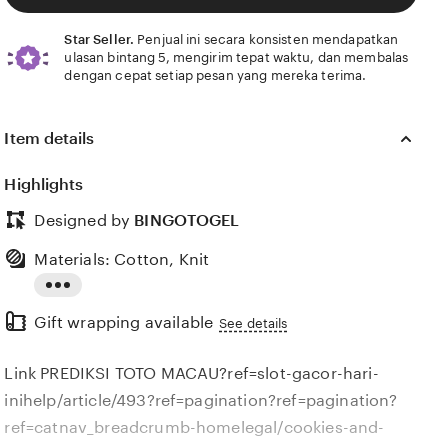
Star Seller.
Penjual ini secara konsisten mendapatkan
ulasan bintang 5, mengirim tepat waktu, dan membalas
dengan cepat setiap pesan yang mereka terima.
Item details
0)
Value (9)
Comfort (8)
Ease of use (2)
Condition (1)
Highlights
Designed by
BINGOTOGEL
Materials: Cotton, Knit
Read
Gift wrapping available
the
See details
full
Link PREDIKSI TOTO MACAU?ref=slot-gacor-hari-
description
inihelp/article/493?ref=pagination?ref=pagination?
ref=catnav_breadcrumb-homelegal/cookies-and-