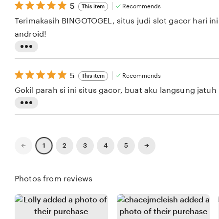
5
g
5
Recommends
This item
s
out
r
Terimakasih BINGOTOGEL, situs judi slot gacor hari i
of
t
5
e
android!
i
stars
v
n
L
i
g
i
e
5
r
5
Recommends
This item
s
out
w
e
of
t
b
5
v
i
stars
L
y
i
n
i
M
e
g
s
e
w
Previous
Next
r
2
3
4
5
1
t
page
page
l
b
e
i
i
y
v
n
s
Photos from reviews
L
i
g
s
e
e
r
a
s
w
e
K