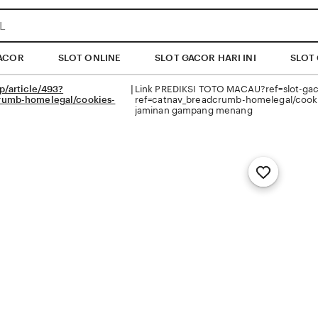
ACOR
SLOT ONLINE
SLOT GACOR HARI INI
SLOT
/article/493?
Link PREDIKSI TOTO MACAU?ref=slot-gacor
 | 
crumb-homelegal/cookies-
ref=catnav_breadcrumb-homelegal/cookies-
jaminan gampang menang
Add
to
Favorites