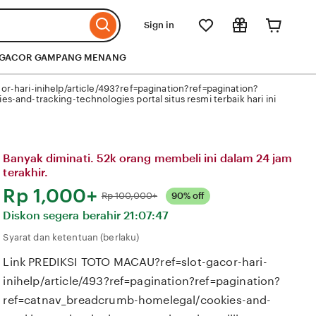
Sign in
 GACOR GAMPANG MENANG
-hari-inihelp/article/493?ref=pagination?ref=pagination?
and-tracking-technologies portal situs resmi terbaik hari ini
Banyak diminati. 52k orang membeli ini dalam 24 jam
terakhir.
Harga:
Rp 1,000+
Normal:
Rp 100,000+
90% off
Diskon segera berahir
21:07:47
Syarat dan ketentuan (berlaku)
Link PREDIKSI TOTO MACAU?ref=slot-gacor-hari-
inihelp/article/493?ref=pagination?ref=pagination?
ref=catnav_breadcrumb-homelegal/cookies-and-