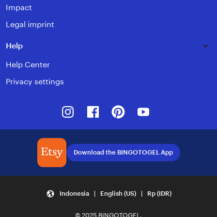
Impact
Legal imprint
Help
Help Center
Privacy settings
Instagram
Facebook
Pinterest
Youtube
Download the BINGOTOGEL App
Indonesia | English (US) | Rp (IDR)
© 2025 BINGOTOGEL.