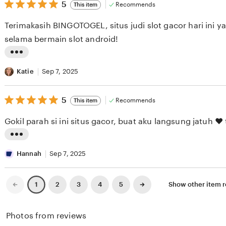
i
5
t
5
Recommends
This item
out
e
i
of
Terimakasih BINGOTOGEL, situs judi slot gacor hari ini 
5
w
n
stars
selama bermain slot android!
b
g
y
r
L
M
e
i
Katie
Sep 7, 2025
e
v
s
l
i
5
t
5
Recommends
This item
out
i
e
i
of
Gokil par
5
s
w
n
stars
s
b
g
L
a
y
r
i
Hannah
Sep 7, 2025
K
L
e
s
e
e
v
t
Previous
Next
2
3
4
5
Show other item
1
page
page
r
s
i
i
n
l
e
n
Photos from reviews
a
i
w
g