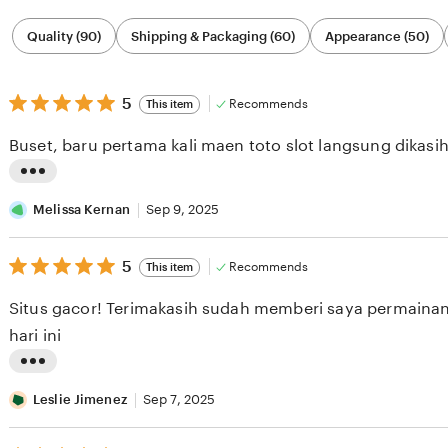
Filter
Quality (90)
Shipping & Packaging (60)
Appearance (50)
by
category
5
5
Recommends
This item
out
of
Buset, baru pertama kali maen toto slot langsung dikasi
5
stars
L
i
Melissa Kernan
Sep 9, 2025
s
5
t
5
Recommends
This item
out
i
of
Situs gacor! Terimakasih sudah memberi saya permainan 
5
n
stars
hari ini
g
r
L
e
i
Leslie Jimenez
Sep 7, 2025
v
s