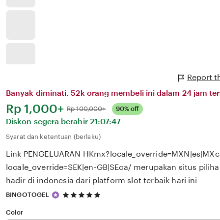
Report t
Banyak diminati. 52k orang membeli ini dalam 24 jam ter
Harga:
Rp 1,000+
Normal:
Rp 100,000+
90% off
Diskon segera berahir
21:07:47
Syarat dan ketentuan (berlaku)
Link PENGELUARAN HKmx?locale_override=MXN|es|MXca
locale_override=SEK|en-GB|SEca/ merupakan situs pilih
hadir di indonesia dari platform slot terbaik hari ini
5
BINGOTOGEL
out
of
Color
5