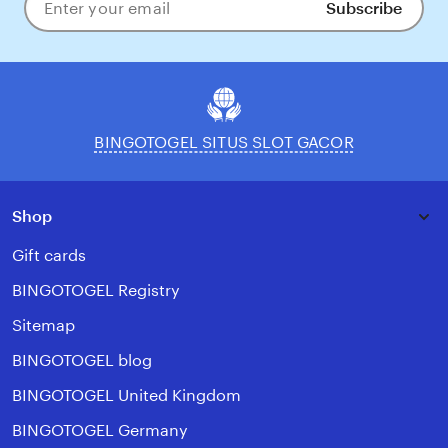
Subscribe
Enter
your
email
BINGOTOGEL SITUS SLOT GACOR
Shop
Gift cards
BINGOTOGEL Registry
Sitemap
BINGOTOGEL blog
BINGOTOGEL United Kingdom
BINGOTOGEL Germany