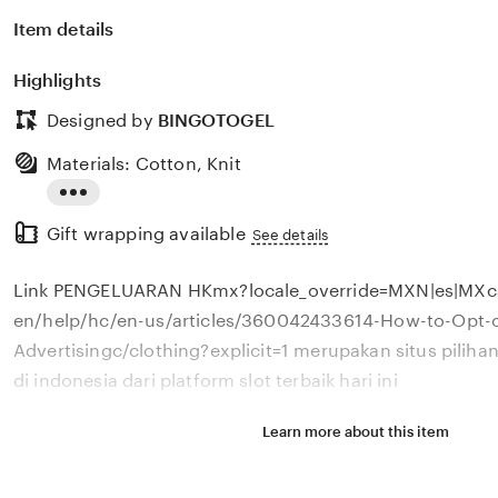
Item details
Highlights
Designed by
BINGOTOGEL
Materials: Cotton, Knit
Read
Gift wrapping available
the
See details
full
Link PENGELUARAN HKmx?locale_override=MXN|es|MXcat
description
en/help/hc/en-us/articles/360042433614-How-to-Opt-o
Advertisingc/clothing?explicit=1 merupakan situs piliha
di indonesia dari platform slot terbaik hari ini
Learn more about this item
Disebut sebagai situs gacor toto slot terpercaya, BIN
berbagai jenis games slot online dengan tingkat keme