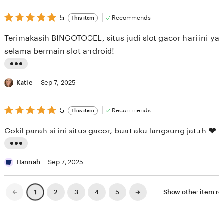
v
s
i
5
t
5
Recommends
This item
out
e
i
of
Terimakasih BINGOTOGEL, situs judi slot gacor hari ini 
5
w
n
stars
selama bermain slot android!
b
g
y
r
L
M
e
i
Katie
Sep 7, 2025
e
v
s
l
i
5
t
5
Recommends
This item
out
i
e
i
of
Gokil par
5
s
w
n
stars
s
b
g
L
a
y
r
i
Hannah
Sep 7, 2025
K
L
e
s
e
e
v
t
Previous
Next
2
3
4
5
Show other item
1
page
page
r
s
i
i
n
l
e
n