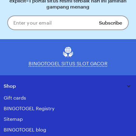
explicit=1 portal situs resmi terbaik hari ini jaminan
gampang menang
Subscribe
Enter
your
email
BINGOTOGEL SITUS SLOT GACOR
Shop
Gift cards
BINGOTOGEL Registry
Sitemap
BINGOTOGEL blog