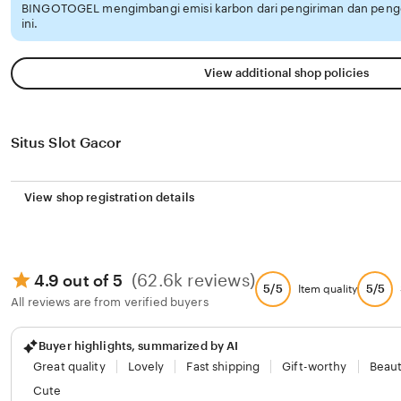
BINGOTOGEL mengimbangi emisi karbon dari pengiriman dan pen
ini.
View additional shop policies
Situs Slot Gacor
View shop registration details
(62.6k reviews)
4.9 out of 5
5/5
5/5
Item quality
All reviews are from verified buyers
Buyer highlights, summarized by AI
Great quality
Lovely
Fast shipping
Gift-worthy
Beaut
Cute