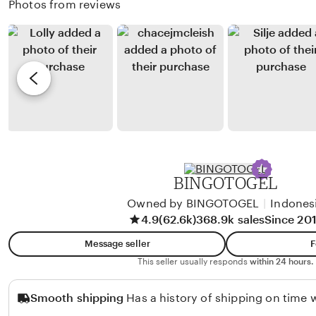
Photos from reviews
a
i
w
g
n
e
b
r
J
y
e
i
K
v
m
a
i
e
t
e
n
i
w
e
e
b
z
y
BINGOTOGEL
H
Owned by BINGOTOGEL
|
Indones
a
4.9
(62.6k)
368.9k sales
Since 20
n
n
Message seller
F
a
This seller usually responds
within 24 hours.
h
Smooth shipping
Has a history of shipping on time w