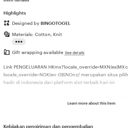
Highlights
Designed by
BINGOTOGEL
Materials: Cotton, Knit
Read
Gift wrapping available
the
See details
full
Link PENGELUARAN HKmx?locale_override=MXN|es|MXca
description
locale_override=NOK|en-GB|NOnz/ merupakan situs pili
hadir di indonesia dari platform slot terbaik hari ini
Disebut sebagai situs gacor toto slot terpercaya, BIN
Learn more about this item
berbagai jenis games slot online dengan tingkat keme
menang hari ini. Tentu BINGOTOGEL menjadi pilihan ya
meraih kemenangan dengan peluang menang besar di si
Kebijakan pengiriman dan pengembalian