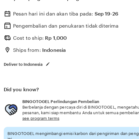
terbaik hari ini tahun 2025 minimal deposit 1000 rupiah.
Pesan hari ini dan akan tiba pada:
Sep 19-26
Pengembalian dan penukaran tidak diterima
Cost to ship:
Rp
1,000
Ships from:
Indonesia
Deliver to Indonesia
Did you know?
BINGOTOGEL Perlindungan Pembelian
Berbelanja dengan percaya diri di BINGOTOGEL, mengetahui 
pesanan, kami siap membantu Anda untuk semua pembelia
see program terms
BINGOTOGEL mengimbangi emisi karbon dari pengiriman dan pen
ini.