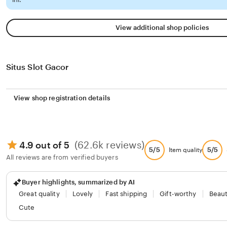
View additional shop policies
Situs Slot Gacor
View shop registration details
(62.6k reviews)
4.9 out of 5
5/5
5/5
Item quality
All reviews are from verified buyers
Buyer highlights, summarized by AI
Great quality
Lovely
Fast shipping
Gift-worthy
Beaut
Cute