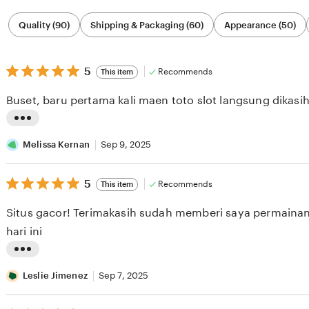
Filter
Quality (90)
Shipping & Packaging (60)
Appearance (50)
by
category
5
5
Recommends
This item
out
of
Buset, baru pertama kali maen toto slot langsung dikasi
5
stars
L
i
Melissa Kernan
Sep 9, 2025
s
5
t
5
Recommends
This item
out
i
of
Situs gacor! Terimakasih sudah memberi saya permainan 
5
n
stars
hari ini
g
r
L
e
i
Leslie Jimenez
Sep 7, 2025
v
s