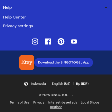
Help
Help Center
Privacy settings
Instagram
Facebook
Pinterest
Youtube
Download the BINGOTOGEL App
Indonesia | English (US) | Rp (IDR)
© 2025 BINGOTOGEL.
Terms of Use
Privacy
Interest-based ads
Local Shops
Regions