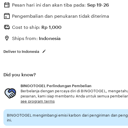
Pesan hari ini dan akan tiba pada:
Sep 19-26
Pengembalian dan penukaran tidak diterima
Cost to ship:
Rp
1,000
Ships from:
Indonesia
Deliver to Indonesia
Did you know?
BINGOTOGEL Perlindungan Pembelian
Berbelanja dengan percaya diri di BINGOTOGEL, mengetahui 
pesanan, kami siap membantu Anda untuk semua pembelia
see program terms
BINGOTOGEL mengimbangi emisi karbon dari pengiriman dan pen
ini.