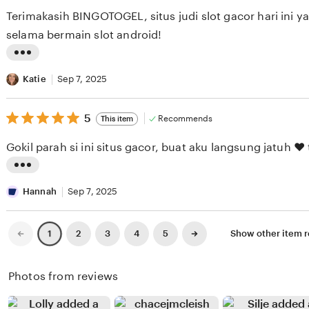
e
i
of
Terimakasih BINGOTOGEL, situs judi slot gacor hari ini 
5
w
n
stars
selama bermain slot android!
b
g
y
r
L
M
e
i
Katie
Sep 7, 2025
e
v
s
l
i
5
t
5
Recommends
This item
out
i
e
i
of
Gokil par
5
s
w
n
stars
s
b
g
L
a
y
r
i
Hannah
Sep 7, 2025
K
L
e
s
e
e
v
t
Previous
Next
2
3
4
5
Show other item
1
page
page
r
s
i
i
n
l
e
n
Photos from reviews
a
i
w
g
n
e
b
r