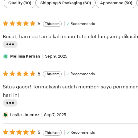
Quality (90)
Shipping & Packaging (60)
Appearance (50)
by
category
5
5
Recommends
This item
out
of
Buset, baru pertama kali maen toto slot langsung dikasi
5
stars
L
i
Melissa Kernan
Sep 9, 2025
s
5
t
5
Recommends
This item
out
i
of
Situs gacor! Terimakasih sudah memberi saya permainan 
5
n
stars
hari ini
g
r
L
e
i
Leslie Jimenez
Sep 7, 2025
v
s
i
5
t
5
Recommends
This item
out