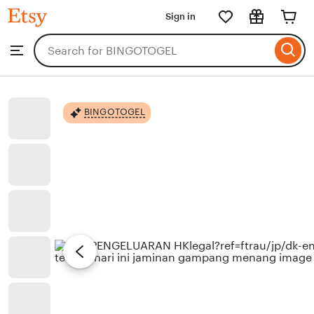
BINGOTOGEL
Sign in
Skip
to
Search
Browse
ontent
for
items
or
shops
BINGOTOGEL