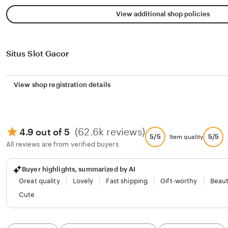
View additional shop policies
Situs Slot Gacor
View shop registration details
(62.6k reviews)
4.9 out of 5
5/5
5/5
Item quality
All reviews are from verified buyers
Buyer highlights, summarized by AI
Great quality
Lovely
Fast shipping
Gift-worthy
Beaut
Cute
Filter