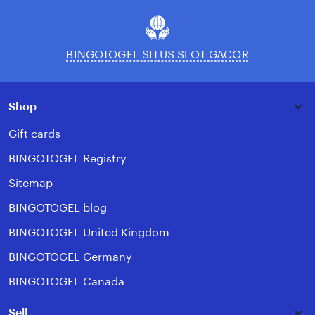
BINGOTOGEL SITUS SLOT GACOR
Shop
Gift cards
BINGOTOGEL Registry
Sitemap
BINGOTOGEL blog
BINGOTOGEL United Kingdom
BINGOTOGEL Germany
BINGOTOGEL Canada
Sell