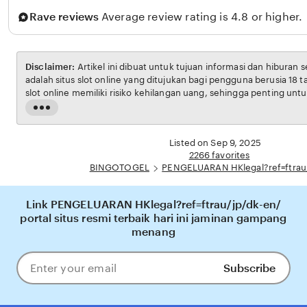
Rave reviews
Average review rating is 4.8 or higher.
Disclaimer:
Artikel ini dibuat untuk tujuan informasi dan hiburan 
adalah situs slot online yang ditujukan bagi pengguna berusia 18 
slot online memiliki risiko kehilangan uang, sehingga penting unt
bertanggung jawab. Penulis tidak menganjurkan pembaca untuk b
Read
penghasilan utama. Semua kemenangan maupun kekalahan sep
the
pada faktor keberuntungan dan manajemen bermain dari masing-m
full
Listed on Sep 9, 2025
description
2266 favorites
BINGOTOGEL
PENGELUARAN HKlegal?ref=ftrau/
Link PENGELUARAN HKlegal?ref=ftrau/jp/dk-en/
portal situs resmi terbaik hari ini jaminan gampang
menang
Subscribe
Enter
your
email