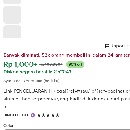
Report t
Banyak diminati. 52k orang membeli ini dalam 24 jam ter
Harga:
Rp 1,000+
Normal:
Rp 100,000+
90% off
Diskon segera berahir
21:07:47
Syarat dan ketentuan (berlaku)
Link PENGELUARAN HKlegal?ref=ftrau/jp/?ref=paginati
situs pilihan terpercaya yang hadir di indonesia dari plat
ini
5
BINGOTOGEL
out
of
Color
5