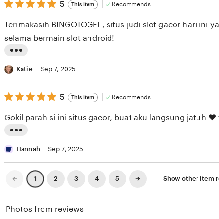
i
5
t
5
Recommends
This item
out
e
i
of
Terimakasih BINGOTOGEL, situs judi slot gacor hari ini 
5
w
n
stars
selama bermain slot android!
b
g
y
r
L
M
e
i
Katie
Sep 7, 2025
e
v
s
l
i
5
t
5
Recommends
This item
out
i
e
i
of
Gokil par
5
s
w
n
stars
s
b
g
L
a
y
r
i
Hannah
Sep 7, 2025
K
L
e
s
e
e
v
t
Previous
Next
2
3
4
5
Show other item
1
page
page
r
s
i
i
n
l
e
n
Photos from reviews
a
i
w
g