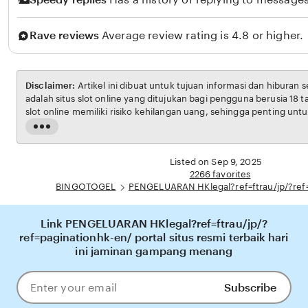
Rave reviews
Average review rating is 4.8 or higher.
Disclaimer:
Artikel ini dibuat untuk tujuan informasi dan hiburan 
adalah situs slot online yang ditujukan bagi pengguna berusia 18 
slot online memiliki risiko kehilangan uang, sehingga penting unt
bertanggung jawab. Penulis tidak menganjurkan pembaca untuk b
Read
penghasilan utama. Semua kemenangan maupun kekalahan sep
the
pada faktor keberuntungan dan manajemen bermain dari masing-m
full
Listed on Sep 9, 2025
description
2266 favorites
BINGOTOGEL
PENGELUARAN HKlegal?ref=ftrau/jp/?ref
Link PENGELUARAN HKlegal?ref=ftrau/jp/?
ref=paginationhk-en/ portal situs resmi terbaik hari
ini jaminan gampang menang
Subscribe
Enter
your