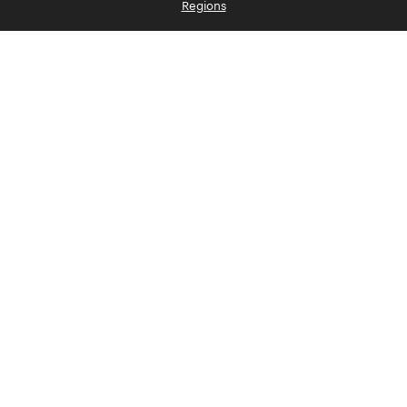
Regions