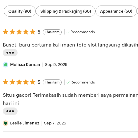
Filter
Quality (90)
Shipping & Packaging (60)
Appearance (50)
by
category
5
5
Recommends
This item
out
of
Buset, baru pertama kali maen toto slot langsung dikasi
5
stars
L
i
Melissa Kernan
Sep 9, 2025
s
5
t
5
Recommends
This item
out
i
of
Situs gacor! Terimakasih sudah memberi saya permainan 
5
n
stars
hari ini
g
r
L
e
i
Leslie Jimenez
Sep 7, 2025
v
s