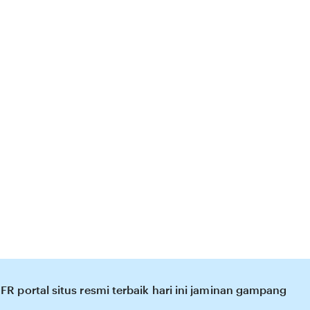
R portal situs resmi terbaik hari ini jaminan gampang