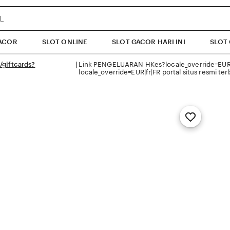
ACOR
SLOT ONLINE
SLOT GACOR HARI INI
SLOT
giftcards?
Link PENGELUARAN HKes?locale_override=EUR|es
 | 
locale_override=EUR|fr|FR portal situs resmi t
Add
to
Favorites