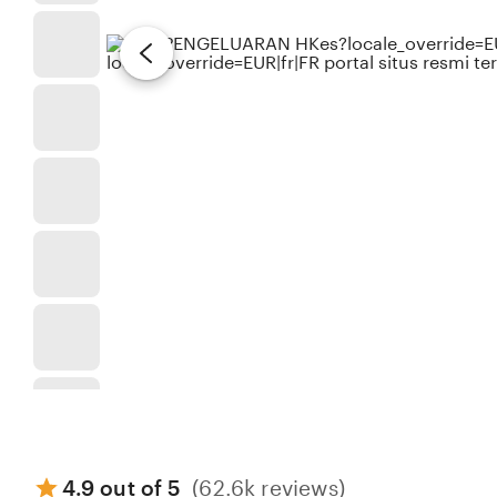
4.9 out of 5
(62.6k reviews)