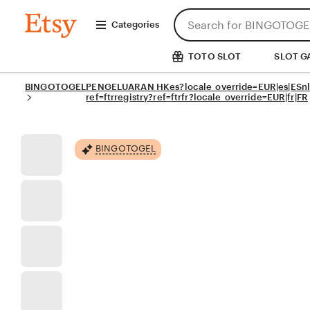
Skip
Search
BINGOTOGEL
to
Categories
for
Content
items
or
TOTO SLOT
SLOT G
shops
BINGOTOGEL
PENGELUARAN HKes?locale_override=EUR|es|ESnl/
ref=ftrregistry?ref=ftrfr?locale_override=EUR|fr|FR
BINGOTOGEL