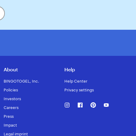
About
Help
BINGOTOGEL, Inc.
Help Center
Policies
Privacy settings
Investors
Instagram
Facebook
Pinterest
Youtube
Careers
Press
Impact
Legal imprint