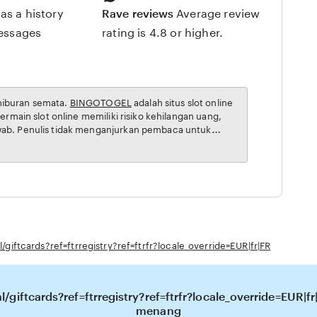
as a history
Rave reviews
Average review
messages
rating is 4.8 or higher.
 hiburan semata.
BINGOTOGEL
adalah situs slot online
ermain slot online memiliki risiko kehilangan uang,
wab. Penulis tidak menganjurkan pembaca untuk
menangan maupun kekalahan sepenuhnya bergantung
 masing-masing individu.
ftcards?ref=ftrregistry?ref=ftrfr?locale_override=EUR|fr|FR
ftcards?ref=ftrregistry?ref=ftrfr?locale_override=EUR|fr|F
menang