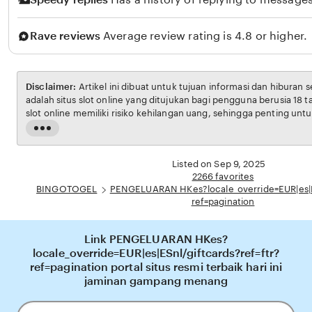
Rave reviews
Average review rating is 4.8 or higher.
Disclaimer:
Artikel ini dibuat untuk tujuan informasi dan hiburan 
adalah situs slot online yang ditujukan bagi pengguna berusia 18 
slot online memiliki risiko kehilangan uang, sehingga penting unt
bertanggung jawab. Penulis tidak menganjurkan pembaca untuk b
Read
penghasilan utama. Semua kemenangan maupun kekalahan sep
the
pada faktor keberuntungan dan manajemen bermain dari masing-m
full
Listed on Sep 9, 2025
description
2266 favorites
BINGOTOGEL
PENGELUARAN HKes?locale_override=EUR|es|ES
ref=pagination
Link PENGELUARAN HKes?
locale_override=EUR|es|ESnl/giftcards?ref=ftr?
ref=pagination portal situs resmi terbaik hari ini
jaminan gampang menang