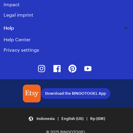
Impact
Legal imprint
Help
Help Center
Privacy settings
Instagram
Facebook
Pinterest
Youtube
Download the BINGOTOGEL App
Indonesia | English (US) | Rp (IDR)
© 2025 BINGOTOGEL.