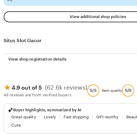
View additional shop policies
Situs Slot Gacor
View shop registration details
(62.6k reviews)
4.9 out of 5
5/5
5/5
Item quality
All reviews are from verified buyers
Buyer highlights, summarized by AI
Great quality
Lovely
Fast shipping
Gift-worthy
Beaut
Cute