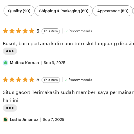
Filter
Quality (90)
Shipping & Packaging (60)
Appearance (50)
by
category
5
5
Recommends
This item
out
of
Buset, baru pertama kali maen toto slot langsung dikasi
5
stars
L
i
Melissa Kernan
Sep 9, 2025
s
5
t
5
Recommends
This item
out
i
of
Situs gacor! Terimakasih sudah memberi saya permainan 
5
n
stars
hari ini
g
r
L
e
i
Leslie Jimenez
Sep 7, 2025
v
s