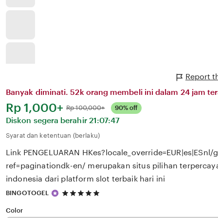
Report t
Banyak diminati. 52k orang membeli ini dalam 24 jam ter
Harga:
Rp 1,000+
Normal:
Rp 100,000+
90% off
Diskon segera berahir
21:07:47
Syarat dan ketentuan (berlaku)
Link PENGELUARAN HKes?locale_override=EUR|es|ESnl/gi
ref=paginationdk-en/ merupakan situs pilihan terpercaya
indonesia dari platform slot terbaik hari ini
5
BINGOTOGEL
out
of
Color
5