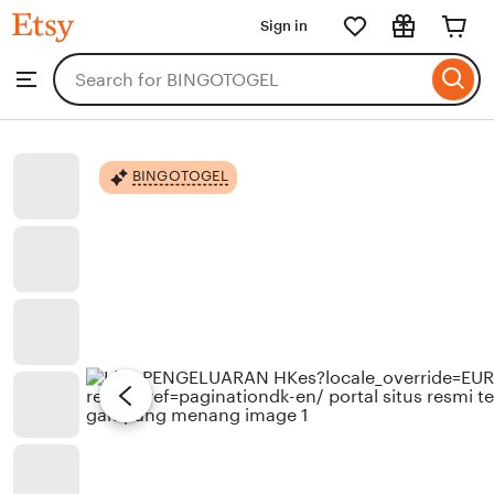
BINGOTOGEL
Sign in
Skip
to
Search
Browse
ontent
for
items
or
shops
BINGOTOGEL