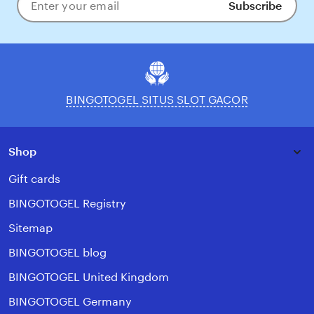
Subscribe
Enter
your
email
BINGOTOGEL SITUS SLOT GACOR
Shop
Gift cards
BINGOTOGEL Registry
Sitemap
BINGOTOGEL blog
BINGOTOGEL United Kingdom
BINGOTOGEL Germany