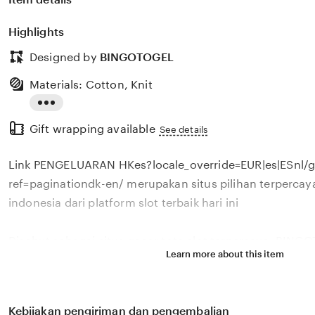
Highlights
Designed by
BINGOTOGEL
Materials: Cotton, Knit
Read
Gift wrapping available
the
See details
full
Link PENGELUARAN HKes?locale_override=EUR|es|ESnl/gi
description
ref=paginationdk-en/ merupakan situs pilihan terpercaya
indonesia dari platform slot terbaik hari ini
Disebut sebagai situs gacor toto slot terpercaya, BIN
Learn more about this item
berbagai jenis games slot online dengan tingkat keme
menang hari ini. Tentu BINGOTOGEL menjadi pilihan ya
meraih kemenangan dengan peluang menang besar di si
Kebijakan pengiriman dan pengembalian