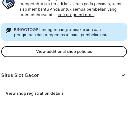
mengetahui jika terjadi kesalahan pada pesanan, kami
siap membantu Anda untuk semua pembelian yang
memenuhi syarat —
see program terms
BINGOTOGEL mengimbangi emisi karbon dari
pengiriman dan pengemasan pada pembelian ini.
View additional shop policies
Situs Slot Gacor
View shop registration details