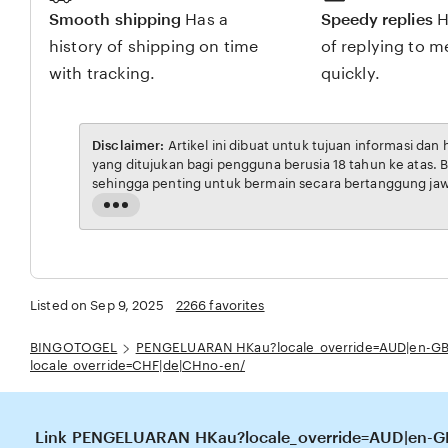
Smooth shipping
Has a
Speedy replies
H
history of shipping on time
of replying to 
with tracking.
quickly.
Disclaimer:
Artikel ini dibuat untuk tujuan informasi dan
yang ditujukan bagi pengguna berusia 18 tahun ke atas. B
sehingga penting untuk bermain secara bertanggung ja
berjudi sebagai sumber penghasilan utama. Semua ke
Read
pada faktor keberuntungan dan manajemen bermain dari
the
full
description
Listed on Sep 9, 2025
2266 favorites
BINGOTOGEL
PENGELUARAN HKau?locale_override=AUD|en-GB|A
locale_override=CHF|de|CHno-en/
Link PENGELUARAN HKau?locale_override=AUD|en-GB|AU