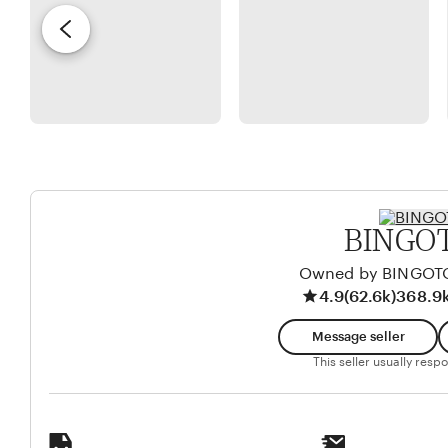
v
e
i
y
i
r
e
K
e
n
J
a
w
a
i
t
b
n
m
i
y
e
e
H
n
a
e
n
z
BINGO
n
a
Owned by BINGOT
4.9
(62.6k)
368.9k
h
Message seller
This seller usually res