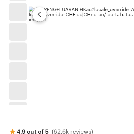
4.9 out of 5
(62.6k reviews)