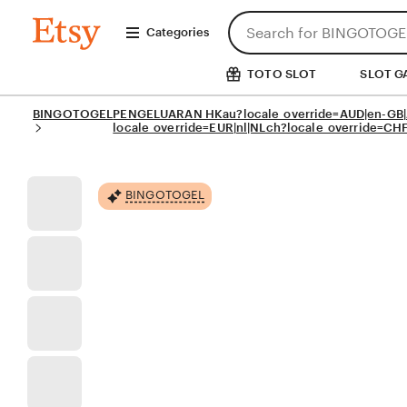
Skip
Search
BINGOTOGEL
to
Categories
for
Content
items
or
TOTO SLOT
SLOT G
shops
BINGOTOGEL
PENGELUARAN HKau?locale_override=AUD|en-GB|
locale_override=EUR|nl|NLch?locale_override=CH
BINGOTOGEL