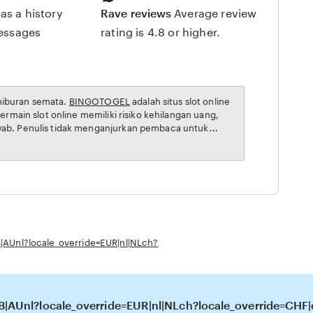
as a history
Rave reviews
Average review
messages
rating is 4.8 or higher.
 hiburan semata.
BINGOTOGEL
adalah situs slot online
ermain slot online memiliki risiko kehilangan uang,
wab. Penulis tidak menganjurkan pembaca untuk
menangan maupun kekalahan sepenuhnya bergantung
 masing-masing individu.
Unl?locale_override=EUR|nl|NLch?
nl?locale_override=EUR|nl|NLch?locale_override=CHF|de|C