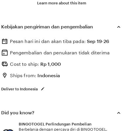
Learn more about this item
Disebut sebagai situs gacor toto slot terpercaya,
BINGOTOGEL menyediakan berbagai jenis games slot
Kebijakan pengiriman dan pengembalian
online dengan tingkat kemenangan tinggi gampang
menang hari ini. Tentu BINGOTOGEL menjadi pilihan
Pesan hari ini dan akan tiba pada:
Sep 19-26
yang tepat untuk Anda meraih kemenangan dengan
peluang menang besar di situs tergacor dan terbaik
Pengembalian dan penukaran tidak diterima
hari ini tahun 2025 minimal deposit 1000 rupiah.
Cost to ship:
Rp
1,000
Ships from:
Indonesia
Deliver to Indonesia
Did you know?
BINGOTOGEL Perlindungan Pembelian
Berbelanja dengan percaya diri di BINGOTOGEL,