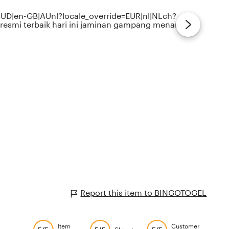
Report this item to BINGOTOGEL
Item
Customer