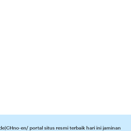
Hno-en/ portal situs resmi terbaik hari ini jaminan