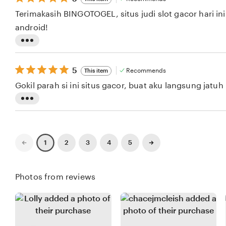
s
out
r
Terimakasih BINGOTOGEL, situs judi slot gacor hari i
of
t
5
e
android!
i
stars
v
n
L
i
g
i
e
5
r
5
Recommends
This item
s
out
w
e
of
t
b
5
v
i
stars
L
y
i
n
i
M
e
g
s
e
w
Previous
Next
r
2
3
4
5
1
t
page
page
l
b
e
i
i
y
v
n
s
Photos from reviews
L
i
g
s
e
e
r
a
s
w
e
K
l
b