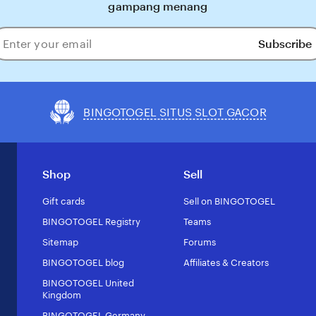
gampang menang
Subscribe
ter
our
ail
BINGOTOGEL SITUS SLOT GACOR
Shop
Sell
Gift cards
Sell on BINGOTOGEL
BINGOTOGEL Registry
Teams
Sitemap
Forums
BINGOTOGEL blog
Affiliates & Creators
BINGOTOGEL United
Kingdom
BINGOTOGEL Germany