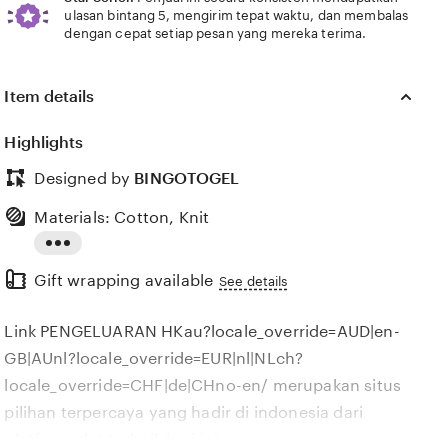
ulasan bintang 5, mengirim tepat waktu, dan membalas
dengan cepat setiap pesan yang mereka terima.
Item details
Highlights
0)
Value (9)
Comfort (8)
Ease of use (2)
Condition (1)
Designed by
BINGOTOGEL
Materials: Cotton, Knit
Read
Gift wrapping available
the
See details
full
Link PENGELUARAN HKau?locale_override=AUD|en-
description
GB|AUnl?locale_override=EUR|nl|NLch?
locale_override=CHF|de|CHno-en/ merupakan situs
pilihan terpercaya yang hadir di indonesia dari
platform slot terbaik hari ini