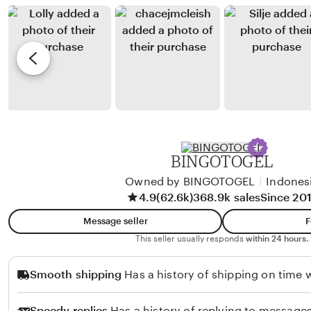
n
e
b
r
J
y
e
i
K
v
m
a
i
e
t
e
n
i
w
e
e
b
z
y
BINGOTOGEL
H
Owned by BINGOTOGEL
|
Indones
a
4.9
(62.6k)
368.9k sales
Since 20
n
n
Message seller
F
a
This seller usually responds
within 24 hours.
h
Smooth shipping
Has a history of shipping on time w
Speedy replies
Has a history of replying to messages