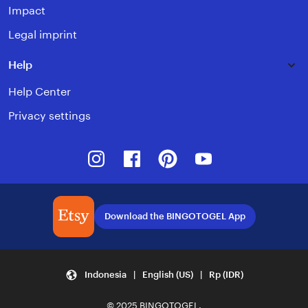
Impact
Legal imprint
Help
Help Center
Privacy settings
Instagram
Facebook
Pinterest
Youtube
Download the BINGOTOGEL App
Indonesia | English (US) | Rp (IDR)
© 2025 BINGOTOGEL.