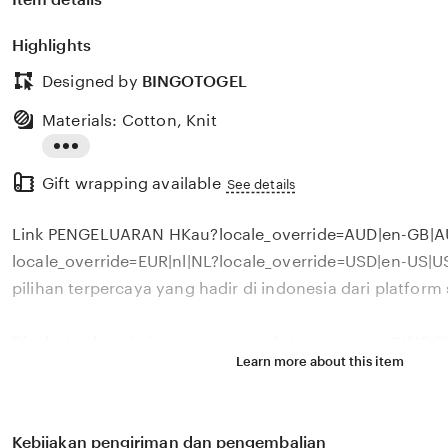
Highlights
Designed by
BINGOTOGEL
Materials: Cotton, Knit
Read
Gift wrapping available
the
See details
full
Link PENGELUARAN HKau?locale_override=AUD|en-GB|A
description
locale_override=EUR|nl|NL?locale_override=USD|en-US|U
pilihan terpercaya yang hadir di indonesia dari platform s
Disebut sebagai situs gacor toto slot terpercaya, BIN
Learn more about this item
berbagai jenis games slot online dengan tingkat keme
menang hari ini. Tentu BINGOTOGEL menjadi pilihan ya
meraih kemenangan dengan peluang menang besar di si
Kebijakan pengiriman dan pengembalian