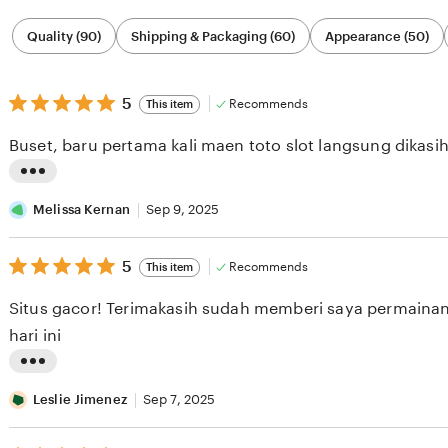
Filter
Quality (90)
Shipping & Packaging (60)
Appearance (50)
by
category
5
5
Recommends
This item
out
of
Buset, baru pertama kali maen toto slot langsung dikasi
5
stars
L
i
Melissa Kernan
Sep 9, 2025
s
5
t
5
Recommends
This item
out
i
of
Situs gacor! Terimakasih sudah memberi saya permainan 
5
n
stars
hari ini
g
r
L
e
i
Leslie Jimenez
Sep 7, 2025
v
s