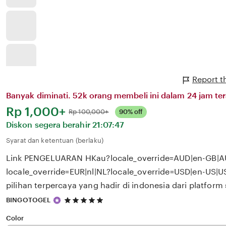
Report t
Banyak diminati. 52k orang membeli ini dalam 24 jam ter
Harga:
Rp 1,000+
Normal:
Rp 100,000+
90% off
Diskon segera berahir
21:07:47
Syarat dan ketentuan (berlaku)
Link PENGELUARAN HKau?locale_override=AUD|en-GB|A
locale_override=EUR|nl|NL?locale_override=USD|en-US|U
pilihan terpercaya yang hadir di indonesia dari platform s
5
BINGOTOGEL
out
of
Color
5