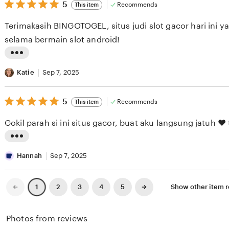
i
5
t
5
Recommends
This item
out
e
i
of
Terimakasih BINGOTOGEL, situs judi slot gacor hari ini 
5
w
n
stars
selama bermain slot android!
b
g
y
r
L
M
e
i
Katie
Sep 7, 2025
e
v
s
l
i
5
t
5
Recommends
This item
out
i
e
i
of
Gokil par
5
s
w
n
stars
s
b
g
L
a
y
r
i
Hannah
Sep 7, 2025
K
L
e
s
e
e
v
t
Previous
Next
2
3
4
5
Show other item
1
page
page
r
s
i
i
n
l
e
n
Photos from reviews
a
i
w
g