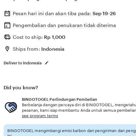
terbaik hari ini tahun 2025 minimal deposit 1000 rupiah.
Pesan hari ini dan akan tiba pada:
Sep 19-26
Pengembalian dan penukaran tidak diterima
Cost to ship:
Rp
1,000
Ships from:
Indonesia
Deliver to Indonesia
Did you know?
BINGOTOGEL Perlindungan Pembelian
Berbelanja dengan percaya diri di BINGOTOGEL, mengetahui 
pesanan, kami siap membantu Anda untuk semua pembelia
see program terms
BINGOTOGEL mengimbangi emisi karbon dari pengiriman dan pen
ini.