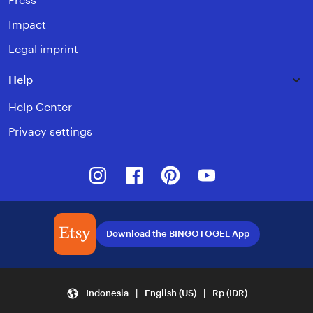
Press
Impact
Legal imprint
Help
Help Center
Privacy settings
Instagram
Facebook
Pinterest
Youtube
Download the BINGOTOGEL App
Indonesia | English (US) | Rp (IDR)