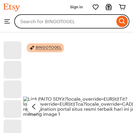
BINGOTOGEL
Sign in
Skip
to
Search
Browse
ontent
for
items
or
shops
BINGOTOGEL