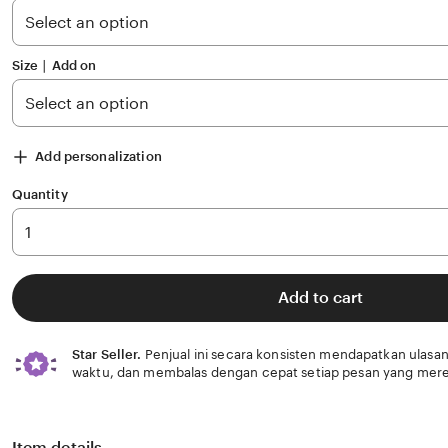
stars
Size ∣ Add on
Add personalization
Quantity
Add to cart
Star Seller.
Penjual ini secara konsisten mendapatkan ulasan
waktu, dan membalas dengan cepat setiap pesan yang mere
Item details