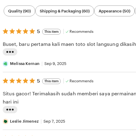
Filter
Quality (90)
Shipping & Packaging (60)
Appearance (50)
by
category
5
5
Recommends
This item
out
of
Buset, baru pertama kali maen toto slot langsung dikasi
5
stars
L
i
Melissa Kernan
Sep 9, 2025
s
5
t
5
Recommends
This item
out
i
of
Situs gacor! Terimakasih sudah memberi saya permainan 
5
n
stars
hari ini
g
r
L
e
i
Leslie Jimenez
Sep 7, 2025
v
s