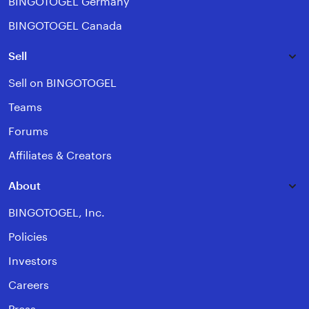
BINGOTOGEL Germany
BINGOTOGEL Canada
Sell
Sell on BINGOTOGEL
Teams
Forums
Affiliates & Creators
About
BINGOTOGEL, Inc.
Policies
Investors
Careers