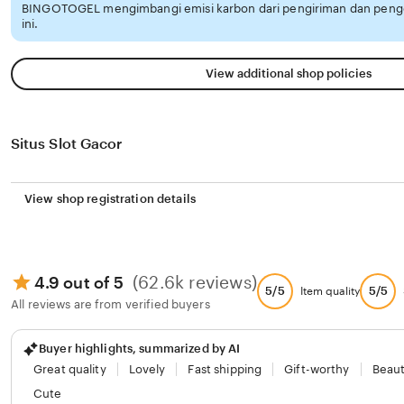
BINGOTOGEL mengimbangi emisi karbon dari pengiriman dan pen
ini.
View additional shop policies
Situs Slot Gacor
View shop registration details
(62.6k reviews)
4.9 out of 5
5/5
5/5
Item quality
All reviews are from verified buyers
Buyer highlights, summarized by AI
Great quality
Lovely
Fast shipping
Gift-worthy
Beaut
Cute