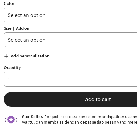
of
Color
5
stars
Size ∣ Add on
Add personalization
Quantity
Add to cart
Star Seller.
Penjual ini secara konsisten mendapatkan ulasan
waktu, dan membalas dengan cepat setiap pesan yang mere