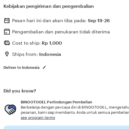
menang hari ini. Tentu BINGOTOGEL menjadi pilihan ya
Kebijakan pengiriman dan pengembalian
meraih kemenangan dengan peluang menang besar di si
terbaik hari ini tahun 2025 minimal deposit 1000 rupiah.
Pesan hari ini dan akan tiba pada:
Sep 19-26
Pengembalian dan penukaran tidak diterima
Cost to ship:
Rp
1,000
Ships from:
Indonesia
Deliver to Indonesia
Did you know?
BINGOTOGEL Perlindungan Pembelian
Berbelanja dengan percaya diri di BINGOTOGEL, mengetahui 
pesanan, kami siap membantu Anda untuk semua pembelia
see program terms