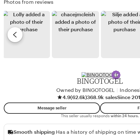
Photos from reviews
a
i
w
g
n
e
b
r
J
y
e
i
K
v
m
a
i
e
t
e
n
i
w
e
e
b
z
y
BINGOTOGEL
H
Owned by BINGOTOGEL
|
Indones
a
4.9
(62.6k)
368.9k sales
Since 20
n
n
Message seller
F
a
This seller usually responds
within 24 hours.
h
Smooth shipping
Has a history of shipping on time w