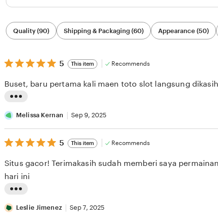
Filter
Quality (90)
Shipping & Packaging (60)
Appearance (50)
by
category
5
5
Recommends
This item
out
of
Buset, baru pertama kali maen toto slot langsung dikasi
5
stars
L
i
Melissa Kernan
Sep 9, 2025
s
5
t
5
Recommends
This item
out
i
of
Situs gacor! Terimakasih sudah memberi saya permainan 
5
n
stars
hari ini
g
r
L
e
i
Leslie Jimenez
Sep 7, 2025