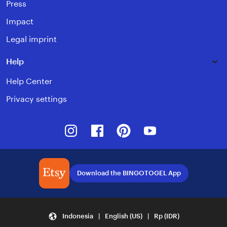
Press
Impact
Legal imprint
Help
Help Center
Privacy settings
Instagram
Facebook
Pinterest
Youtube
Download the BINGOTOGEL App
Indonesia | English (US) | Rp (IDR)